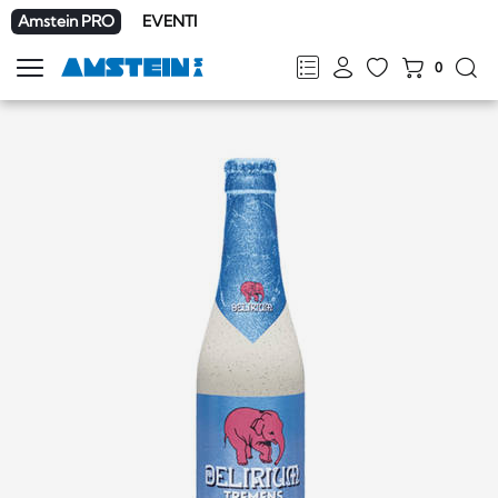
Amstein PRO
EVENTI
0
Mostra
la
FR
DE
EN
IT
navigazione