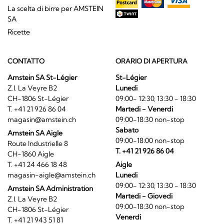
La scelta di birre per AMSTEIN
SA
Ricette
CONTATTO
ORARIO DI APERTURA
Amstein SA St-Légier
St-Légier
Z.I. La Veyre B2
Lunedi
CH-1806 St-Légier
09:00- 12:30, 13:30 - 18:30
T. +41 21 926 86 04
Martedi - Venerdi
magasin@amstein.ch
09:00-18:30 non-stop
Sabato
Amstein SA Aigle
09:00-18:00 non-stop
Route Industrielle 8
T. +41 21 926 86 04
CH-1860 Aigle
T. +41 24 466 18 48
Aigle
magasin-aigle@amstein.ch
Lunedi
09:00- 12:30, 13:30 - 18:30
Amstein SA Administration
Martedi - Giovedi
Z.I. La Veyre B2
09:00-18:30 non-stop
CH-1806 St-Légier
Venerdi
T. +41 21 943 51 81