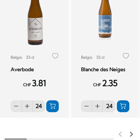
Belgio
33 cl
Belgio
33 cl
Averbode
Blanche des Neiges
3.81
2.35
CHF
CHF
Pré
S