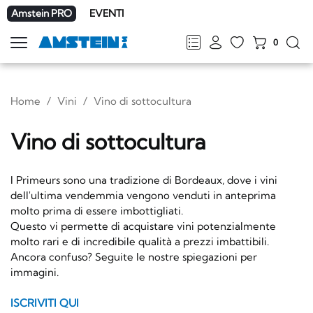
Amstein PRO
EVENTI
0
Mostra
la
FR
DE
EN
IT
navigazione
Home
Vini
Vino di sottocultura
Vino di sottocultura
I Primeurs sono una tradizione di Bordeaux, dove i vini
dell'ultima vendemmia vengono venduti in anteprima
molto prima di essere imbottigliati.
Questo vi permette di acquistare vini potenzialmente
molto rari e di incredibile qualità a prezzi imbattibili.
Ancora confuso? Seguite le nostre spiegazioni per
immagini.
ISCRIVITI QUI