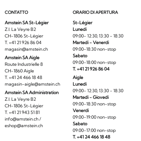
CONTATTO
ORARIO DI APERTURA
Amstein SA St-Légier
St-Légier
Z.I. La Veyre B2
Lunedi
CH-1806 St-Légier
09:00- 12:30, 13:30 - 18:30
T. +41 21 926 86 04
Martedi - Venerdi
magasin@amstein.ch
09:00-18:30 non-stop
Sabato
Amstein SA Aigle
09:00-18:00 non-stop
Route Industrielle 8
T. +41 21 926 86 04
CH-1860 Aigle
T. +41 24 466 18 48
Aigle
magasin-aigle@amstein.ch
Lunedi
09:00- 12:30, 13:30 - 18:30
Amstein SA Administration
Martedi - Giovedi
Z.I. La Veyre B2
09:00-18:30 non-stop
CH-1806 St-Légier
Venerdi
T. +41 21 943 51 81
09:00-19:00 non-stop
info@amstein.ch
/
Sabato
eshop@amstein.ch
09:00-17:00 non-stop
T. +41 24 466 18 48