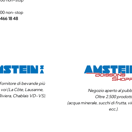
:00 non-stop
 466 18 48
o fornitore di bevande più
a voi (La Côte, Lausanne,
Negozio aperto al pubbl
Riviera, Chablais VD-VS).
Oltre 2.500 prodott
(acqua minerale, succhi di frutta, vino
ecc.).
La tua
OK