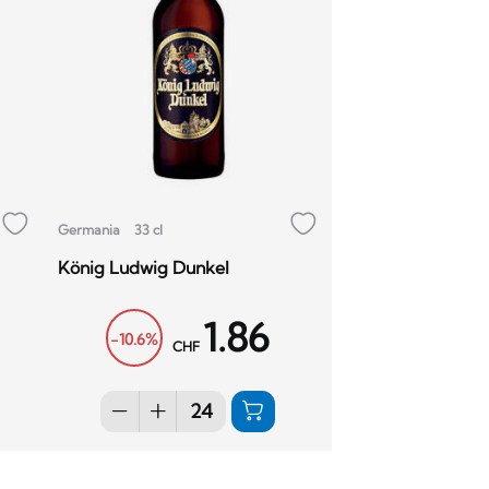
Germania
33 cl
König Ludwig Dunkel
1.86
-10.6%
CHF