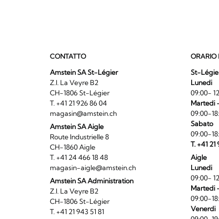
CONTATTO
ORARIO 
Amstein SA St-Légier
St-Légie
Z.I. La Veyre B2
Lunedi
CH-1806 St-Légier
09:00- 12
T. +41 21 926 86 04
Martedi 
magasin@amstein.ch
09:00-18
Sabato
Amstein SA Aigle
09:00-18
Route Industrielle 8
T. +41 21
CH-1860 Aigle
T. +41 24 466 18 48
Aigle
magasin-aigle@amstein.ch
Lunedi
09:00- 12
Amstein SA Administration
Martedi 
Z.I. La Veyre B2
09:00-18
CH-1806 St-Légier
Venerdi
T. +41 21 943 51 81
09:00-19