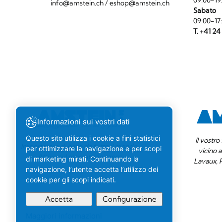
info@amstein.ch
/
eshop@amstein.ch
Sabato
09:00-17
T. +41 24
Informazioni sui vostri dati
Questo sito utilizza i cookie a fini statistici
Il vostr
Importatore di birre da tutto il mondo.
per ottimizzare la navigazione e per scopi
vicino 
Attivo sul mercato svizzero.
di marketing mirati. Continuando la
Lavaux, 
navigazione, l’utente accetta l’utilizzo dei
cookie per gli scopi indicati.
Accetta
Configurazione
Maggiori informazioni