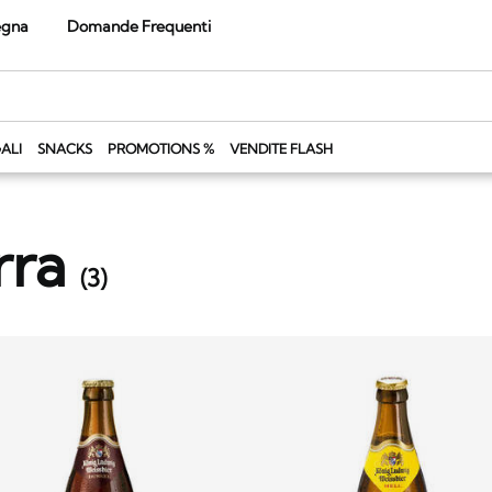
egna
Domande Frequenti
ALI
SNACKS
PROMOTIONS %
VENDITE FLASH
rra
(
3
)