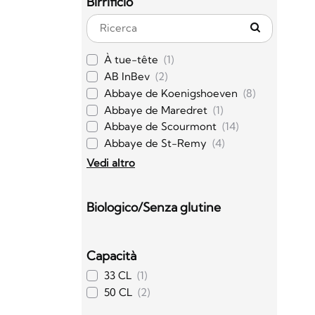
Birrificio
À tue-tête
(1)
AB InBev
(2)
Abbaye de Koenigshoeven
(8)
Abbaye de Maredret
(1)
Abbaye de Scourmont
(14)
Abbaye de St-Remy
(4)
Vedi altro
Biologico/Senza glutine
Capacità
33 CL
(1)
50 CL
(2)