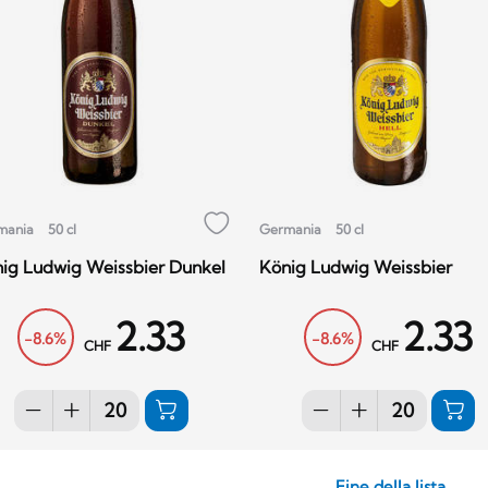
mania
50 cl
Germania
50 cl
ig Ludwig Weissbier Dunkel
König Ludwig Weissbier
2.33
2.33
-8.6%
-8.6%
CHF
CHF
Fine della lista...