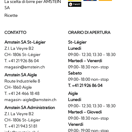
La scelta di birre per AMSTEIN
SA
Ricette
CONTATTO
ORARIO DI APERTURA
Amstein SA St-Légier
St-Légier
Z.I. La Veyre B2
Lunedi
CH-1806 St-Légier
09:00- 12:30, 13:30 - 18:30
T. +41 21 926 86 04
Martedi - Venerdi
magasin@amstein.ch
09:00-18:30 non-stop
Sabato
Amstein SA Aigle
09:00-18:00 non-stop
Route Industrielle 8
T. +41 21 926 86 04
CH-1860 Aigle
T. +41 24 466 18 48
Aigle
magasin-aigle@amstein.ch
Lunedi
09:00- 12:30, 13:30 - 18:30
Amstein SA Administration
Martedi - Giovedi
Z.I. La Veyre B2
09:00-18:30 non-stop
CH-1806 St-Légier
Venerdi
T. +41 21 943 51 81
09:00-19:00 non-stop