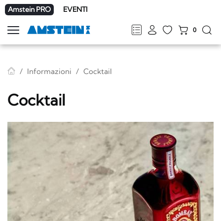
Amstein PRO
EVENTI
0
Mostra
la
FR
DE
EN
IT
navigazione
Informazioni
Cocktail
Cocktail