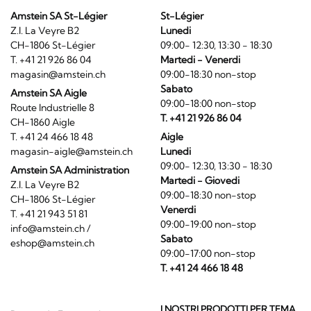
Amstein SA St-Légier
St-Légier
Z.I. La Veyre B2
Lunedi
CH-1806 St-Légier
09:00- 12:30, 13:30 - 18:30
T. +41 21 926 86 04
Martedi - Venerdi
magasin@amstein.ch
09:00-18:30 non-stop
Sabato
Amstein SA Aigle
09:00-18:00 non-stop
Route Industrielle 8
T. +41 21 926 86 04
CH-1860 Aigle
T. +41 24 466 18 48
Aigle
magasin-aigle@amstein.ch
Lunedi
09:00- 12:30, 13:30 - 18:30
Amstein SA Administration
Martedi - Giovedi
Z.I. La Veyre B2
09:00-18:30 non-stop
CH-1806 St-Légier
Venerdi
T. +41 21 943 51 81
09:00-19:00 non-stop
info@amstein.ch
/
Sabato
eshop@amstein.ch
09:00-17:00 non-stop
T. +41 24 466 18 48
I NOSTRI PRODOTTI PER TEMA