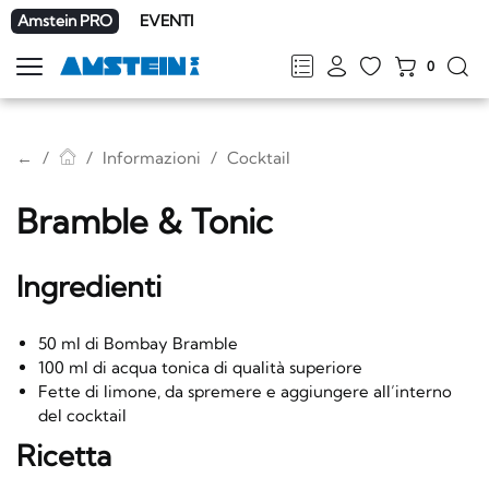
Amstein PRO
EVENTI
0
Mostra
la
FR
DE
EN
IT
navigazione
←
Informazioni
Cocktail
Bramble & Tonic
Ingredienti
50 ml di Bombay Bramble
100 ml di acqua tonica di qualità superiore
Fette di limone, da spremere e aggiungere all’interno
del cocktail
Ricetta