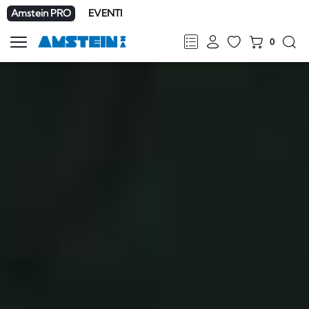
Amstein PRO
EVENTI
0
Mostra
la
FR
DE
EN
IT
navigazione