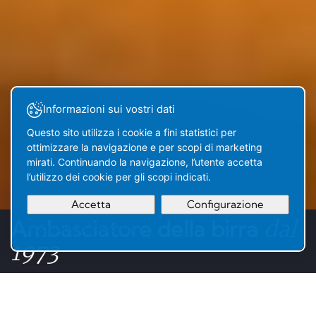
Informazioni sui vostri dati
Questo sito utilizza i cookie a fini statistici per
ottimizzare la navigazione e per scopi di marketing
mirati. Continuando la navigazione, l’utente accetta
l’utilizzo dei cookie per gli scopi indicati.
Accetta
Configurazione
Ambasciatore della birra
dal
Maggiori informazioni
La tua
OK
1973
selezione
è stata
aggiunta