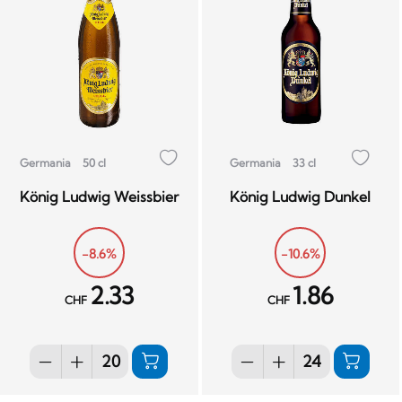
Germania
50 cl
Germania
33 cl
König Ludwig Weissbier
König Ludwig Dunkel
-8.6%
-10.6%
2.33
1.86
CHF
CHF