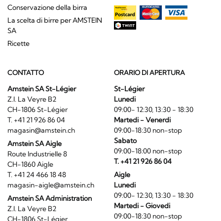
Conservazione della birra
La scelta di birre per AMSTEIN
SA
Ricette
CONTATTO
ORARIO DI APERTURA
Amstein SA St-Légier
St-Légier
Z.I. La Veyre B2
Lunedi
CH-1806 St-Légier
09:00- 12:30, 13:30 - 18:30
T. +41 21 926 86 04
Martedi - Venerdi
magasin@amstein.ch
09:00-18:30 non-stop
Sabato
Amstein SA Aigle
09:00-18:00 non-stop
Route Industrielle 8
T. +41 21 926 86 04
CH-1860 Aigle
T. +41 24 466 18 48
Aigle
magasin-aigle@amstein.ch
Lunedi
09:00- 12:30, 13:30 - 18:30
Amstein SA Administration
Martedi - Giovedi
Z.I. La Veyre B2
09:00-18:30 non-stop
CH-1806 St-Légier