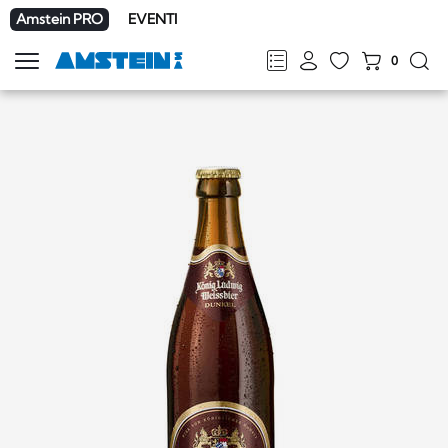
Amstein PRO
EVENTI
0
Mostra
la
FR
DE
EN
IT
navigazione