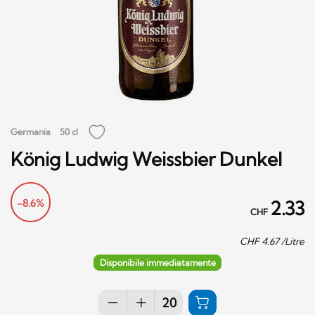
Germania
50 cl
König Ludwig Weissbier Dunkel
-8.6%
2.33
CHF
CHF
4.67
/Litre
Disponibile immediatamente