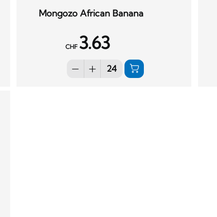
Mongozo African Banana
3.63
CHF