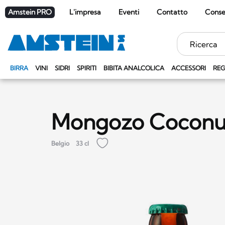
Amstein PRO
L'impresa
Eventi
Contatto
Cons
Parole
chiave
BIRRA
VINI
SIDRI
SPIRITI
BIBITA ANALCOLICA
ACCESSORI
REG
Mongozo Coconu
Belgio
33 cl