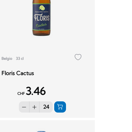
Belgio
33 cl
Floris Cactus
3.46
CHF