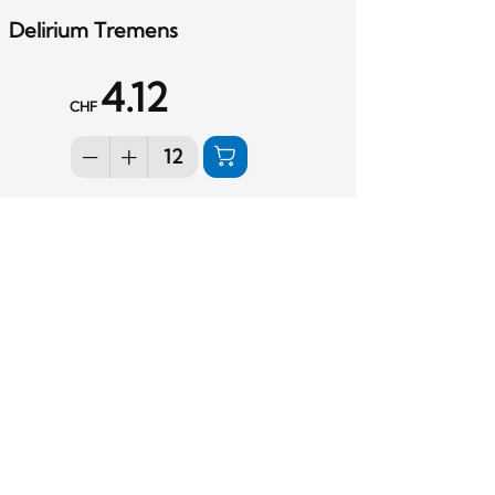
Delirium Tremens
4.12
CHF