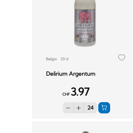
Belgio
33 cl
Delirium Argentum
3.97
CHF