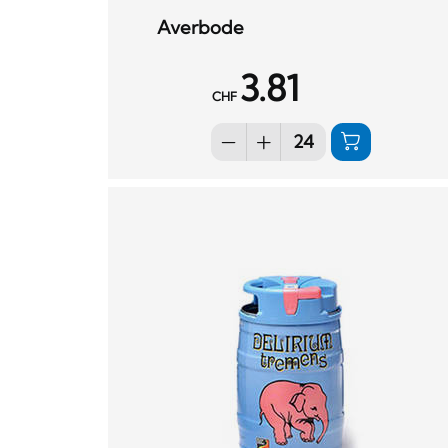
Averbode
3.81
CHF