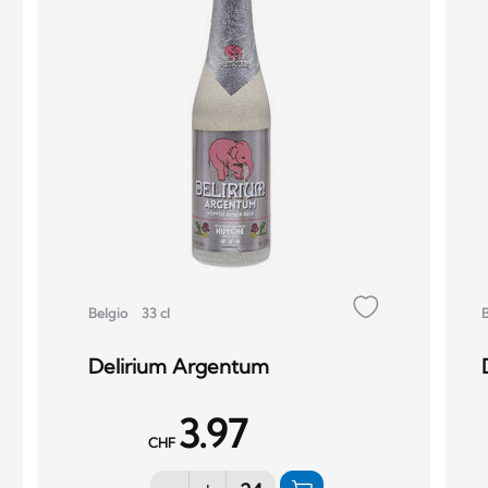
Belgio
33 cl
Delirium Argentum
3.97
CHF