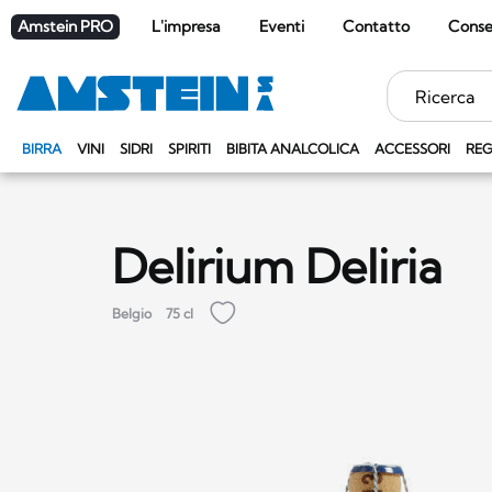
Amstein PRO
L'impresa
Eventi
Contatto
Cons
Parole
chiave
BIRRA
VINI
SIDRI
SPIRITI
BIBITA ANALCOLICA
ACCESSORI
REG
Delirium Deliria
Belgio
75 cl