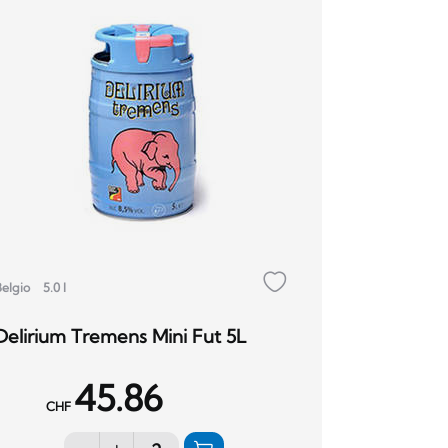
Belgio
5.0 l
Delirium Tremens Mini Fut 5L
45.86
CHF