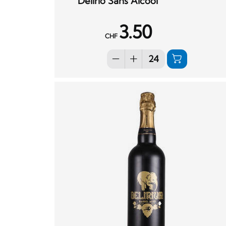
Delirio Sans Alcool
3.50
CHF