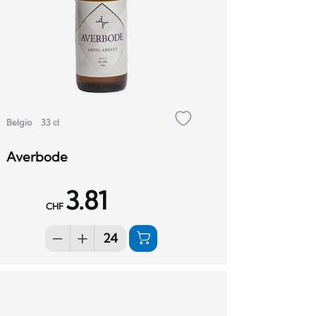
Belgio
33 cl
Averbode
3.81
CHF