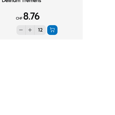
Delirium Tremens
8.76
CHF