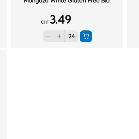
Mongozo White Gluten Free Bio
3.49
CHF