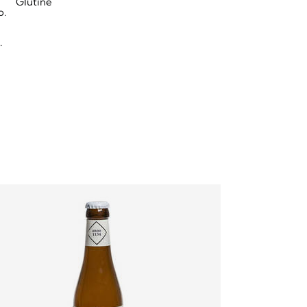
Glutine
o.
.