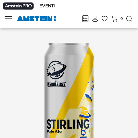
Amstein PRO
EVENTI
0
Mostra
la
FR
DE
EN
IT
navigazione