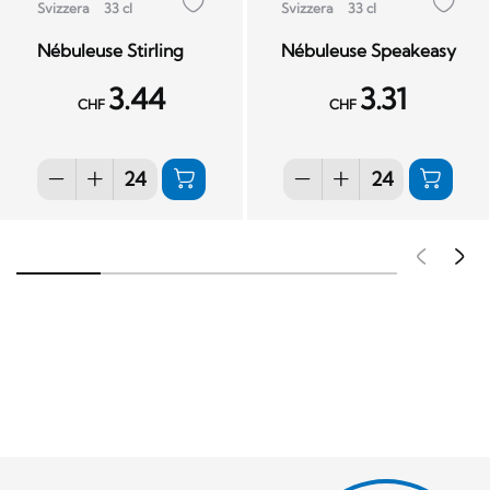
Svizzera
33 cl
Svizzera
33 cl
Nébuleuse Stirling
Nébuleuse Speakeasy
3.44
3.31
CHF
CHF
Pré
S