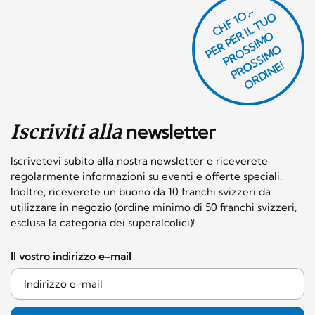
CHF 1O.-
P
R
P
E
R I
L
T
U
O
P
R
O
SI
M
P
R
S
SI
M
O
R
DI
N
O
E
S
O
O
E!
Iscriviti alla
newsletter
Iscrivetevi subito alla nostra newsletter e riceverete
regolarmente informazioni su eventi e offerte speciali.
Inoltre, riceverete un buono da 10 franchi svizzeri da
utilizzare in negozio (ordine minimo di 50 franchi svizzeri,
esclusa la categoria dei superalcolici)!
Il vostro indirizzo e-mail