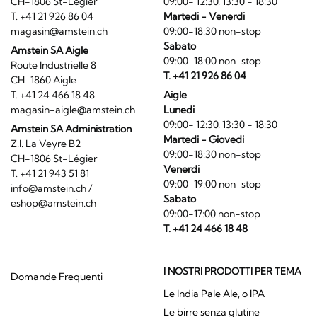
CH-1806 St-Légier
09:00- 12:30, 13:30 - 18:30
T. +41 21 926 86 04
Martedi - Venerdi
magasin@amstein.ch
09:00-18:30 non-stop
Sabato
Amstein SA Aigle
09:00-18:00 non-stop
Route Industrielle 8
T. +41 21 926 86 04
CH-1860 Aigle
T. +41 24 466 18 48
Aigle
magasin-aigle@amstein.ch
Lunedi
09:00- 12:30, 13:30 - 18:30
Amstein SA Administration
Martedi - Giovedi
Z.I. La Veyre B2
09:00-18:30 non-stop
CH-1806 St-Légier
Venerdi
T. +41 21 943 51 81
09:00-19:00 non-stop
info@amstein.ch
/
Sabato
eshop@amstein.ch
09:00-17:00 non-stop
T. +41 24 466 18 48
I NOSTRI PRODOTTI PER TEMA
Domande Frequenti
Le India Pale Ale, o IPA
Le birre senza glutine