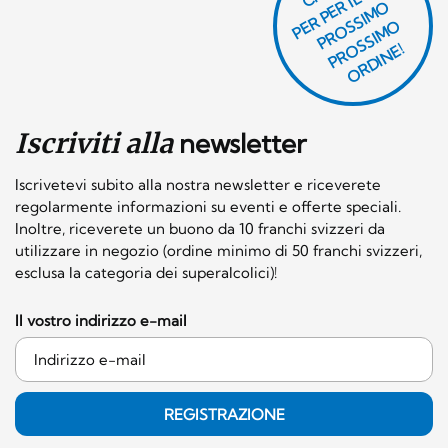
P
R
P
E
R I
L
T
U
O
P
R
O
SI
M
P
R
S
SI
M
O
R
DI
N
O
E
S
O
O
E!
Iscriviti alla
newsletter
Iscrivetevi subito alla nostra newsletter e riceverete
regolarmente informazioni su eventi e offerte speciali.
Inoltre, riceverete un buono da 10 franchi svizzeri da
utilizzare in negozio (ordine minimo di 50 franchi svizzeri,
esclusa la categoria dei superalcolici)!
Il vostro indirizzo e-mail
REGISTRAZIONE