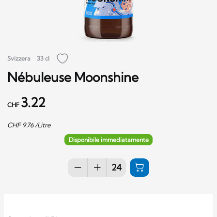
Svizzera
33 cl
Nébuleuse Moonshine
3.22
CHF
CHF
9.76
/Litre
Disponibile immediatamente