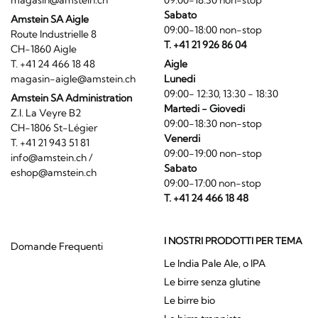
magasin@amstein.ch
09:00-18:30 non-stop
Sabato
Amstein SA Aigle
09:00-18:00 non-stop
Route Industrielle 8
T. +41 21 926 86 04
CH-1860 Aigle
T. +41 24 466 18 48
Aigle
magasin-aigle@amstein.ch
Lunedi
09:00- 12:30, 13:30 - 18:30
Amstein SA Administration
Martedi - Giovedi
Z.I. La Veyre B2
09:00-18:30 non-stop
CH-1806 St-Légier
Venerdi
T. +41 21 943 51 81
09:00-19:00 non-stop
info@amstein.ch
/
Sabato
eshop@amstein.ch
09:00-17:00 non-stop
T. +41 24 466 18 48
I NOSTRI PRODOTTI PER TEMA
Domande Frequenti
Le India Pale Ale, o IPA
Le birre senza glutine
Le birre bio