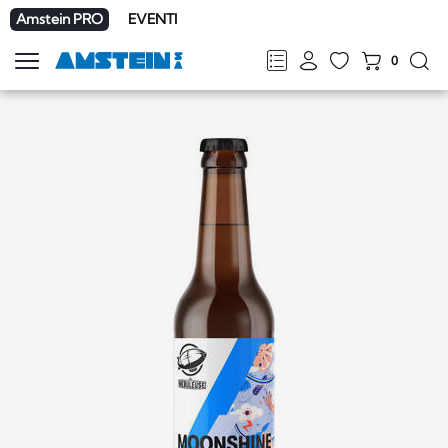
Amstein PRO
EVENTI
0
Mostra
la
FR
DE
EN
IT
navigazione