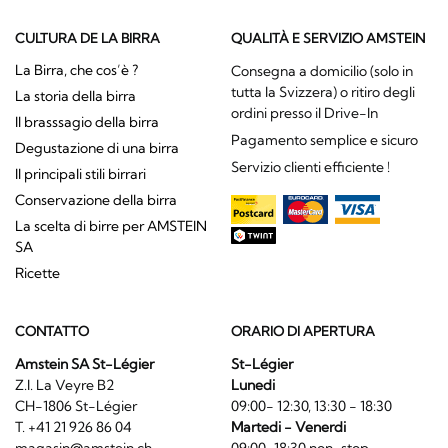
CULTURA DE LA BIRRA
QUALITÀ E SERVIZIO AMSTEIN
La Birra, che cos’è ?
Consegna a domicilio (solo in
tutta la Svizzera) o ritiro degli
La storia della birra
ordini presso il Drive-In
Il brasssagio della birra
Pagamento semplice e sicuro
Degustazione di una birra
Servizio clienti efficiente !
Il principali stili birrari
Conservazione della birra
La scelta di birre per AMSTEIN
SA
Ricette
CONTATTO
ORARIO DI APERTURA
Amstein SA St-Légier
St-Légier
Z.I. La Veyre B2
Lunedi
CH-1806 St-Légier
09:00- 12:30, 13:30 - 18:30
T. +41 21 926 86 04
Martedi - Venerdi