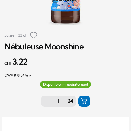
Suisse
33 cl
Nébuleuse Moonshine
3.22
CHF
CHF
9.76
/Litre
Disponible immédiatement