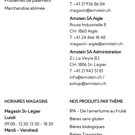
Problèmes de paiement
T. +41 21 926 86 04
Marchandise abîmée
magasin@amstein.ch
Amstein SA Aigle
Route Industrielle 8
CH-1860 Aigle
T. +41 24 466 18 48
magasin-aigle@amstein.ch
Amstein SA Administration
Z.I. La Veyre B2
CH-1806 St-Légier
T. +41 21 943 51 81
info@amstein.ch
/
eshop@amstein.ch
HORAIRES MAGASINS
NOS PRODUITS PAR THÈME
IPA - De l'amertume au fruité
Magasin St-Légier
Lundi
Bières sans gluten
09:00- 12:30, 13:30 - 18:30
Bières biologiques
Mardi - Vendredi
Bières Trappistes