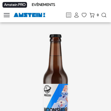
Amstein PRO
EVÈNEMENTS
0
Afficher
la
FR
DE
EN
IT
navigation