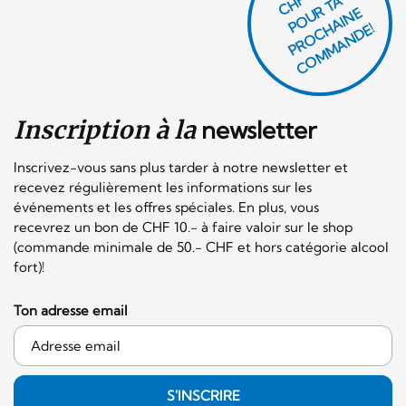
P
O
U
R
T
A
P
R
O
C
AI
N
C
O
M
M
A
N
D
E
H
E!
Inscription à la
newsletter
Inscrivez-vous sans plus tarder à notre newsletter et
recevez régulièrement les informations sur les
événements et les offres spéciales. En plus, vous
recevrez un bon de CHF 10.- à faire valoir sur le shop
(commande minimale de 50.- CHF et hors catégorie alcool
fort)!
Ton adresse email
S'INSCRIRE