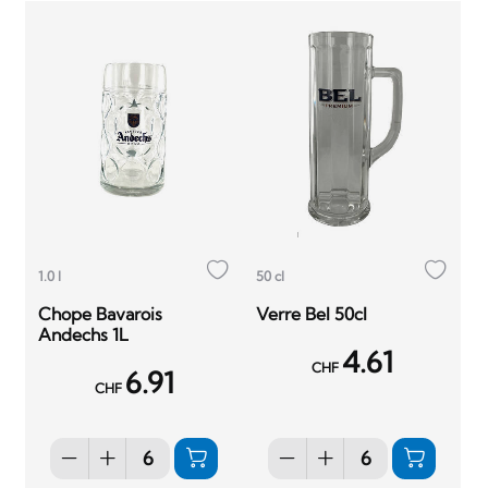
1.0 l
50 cl
Chope Bavarois
Verre Bel 50cl
Andechs 1L
4.61
CHF
6.91
CHF