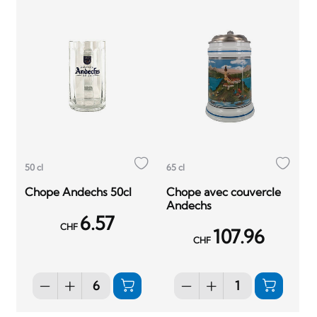
50 cl
65 cl
Chope Andechs 50cl
Chope avec couvercle
Andechs
6.57
CHF
107.96
CHF