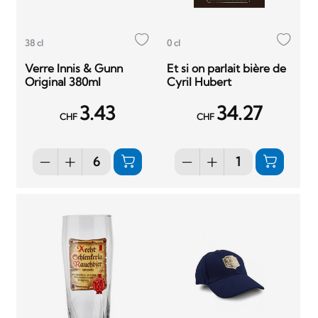
38 cl
0 cl
Verre Innis & Gunn
Et si on parlait bière de
Original 380ml
Cyril Hubert
3.43
34.27
CHF
CHF