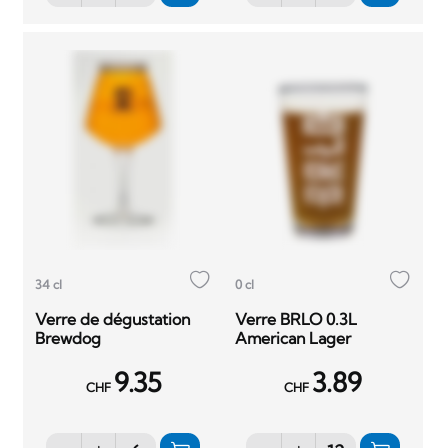
34 cl
0 cl
Verre de dégustation
Verre BRLO 0.3L
Brewdog
American Lager
9.35
3.89
CHF
CHF