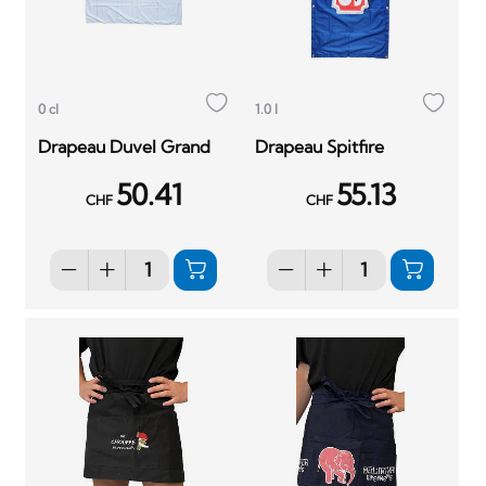
0 cl
1.0 l
Drapeau Duvel Grand
Drapeau Spitfire
50.41
55.13
CHF
CHF