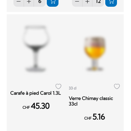
33 cl
Carafe à pied Carol 1.3L
Verre Chimay classic
33cl
45.30
CHF
5.16
CHF