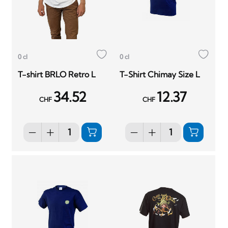
0 cl
0 cl
T-shirt BRLO Retro L
T-Shirt Chimay Size L
34.52
12.37
CHF
CHF