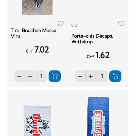
0 cl
Tire-Bouchon Mosca
Porte-clés Décaps.
Vins
Wittekop
7.02
CHF
1.62
CHF