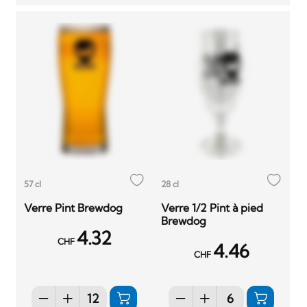
57 cl
28 cl
Verre Pint Brewdog
Verre 1/2 Pint à pied
Brewdog
4.32
CHF
4.46
CHF