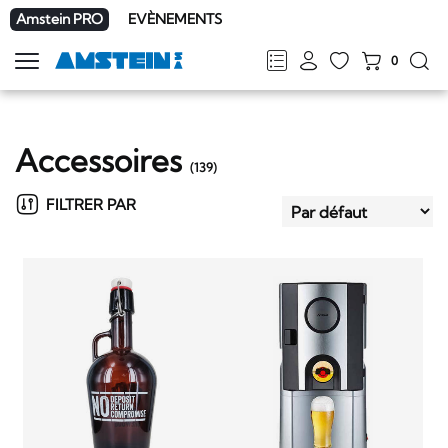
Amstein PRO
EVÈNEMENTS
0
Afficher
la
FR
DE
EN
IT
navigation
Accessoires
(
139
)
FILTRER PAR