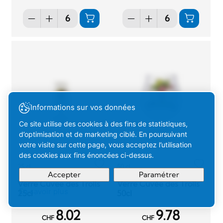
Informations sur vos données
Ce site utilise des cookies à des fins de statistiques,
d’optimisation et de marketing ciblé. En poursuivant
votre visite sur cette page, vous acceptez l’utilisation
des cookies aux fins énoncées ci-dessus.
25 cl
50 cl
Accepter
Paramétrer
Verre Cuvee des Trolls
Verre Cuvée des Trolls
En savoir plus
25cl
50cl
Votre
Compris
8.02
9.78
sélection
CHF
CHF