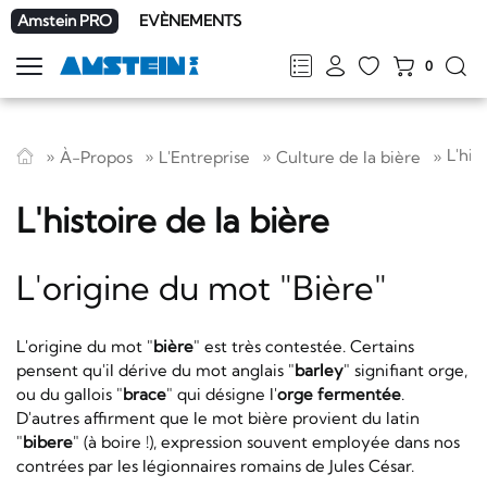
Amstein PRO
EVÈNEMENTS
0
Afficher
la
FR
DE
EN
IT
navigation
L'his
À-Propos
L'Entreprise
Culture de la bière
L'histoire de la bière
L'origine du mot "Bière"
L'origine du mot "
bière
" est très contestée. Certains
pensent qu'il dérive du mot anglais "
barley
" signifiant orge,
ou du gallois "
brace
" qui désigne l'
orge fermentée
.
D'autres affirment que le mot bière provient du latin
"
bibere
" (à boire !), expression souvent employée dans nos
contrées par les légionnaires romains de Jules César.