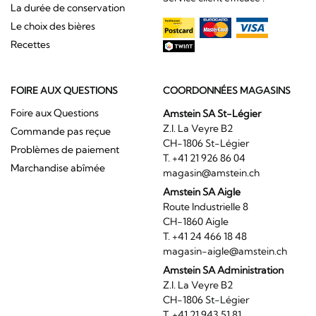
La durée de conservation
Le choix des bières
Recettes
FOIRE AUX QUESTIONS
COORDONNÉES MAGASINS
Foire aux Questions
Amstein SA St-Légier
Z.I. La Veyre B2
Commande pas reçue
CH-1806 St-Légier
Problèmes de paiement
T. +41 21 926 86 04
Marchandise abîmée
magasin@amstein.ch
Amstein SA Aigle
Route Industrielle 8
CH-1860 Aigle
T. +41 24 466 18 48
magasin-aigle@amstein.ch
Amstein SA Administration
Z.I. La Veyre B2
CH-1806 St-Légier
T. +41 21 943 51 81