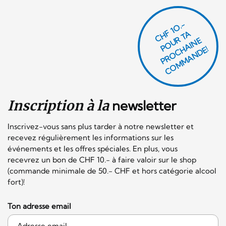
CHF 1O.-
P
O
U
R
T
A
P
R
O
C
AI
N
C
O
M
M
A
N
D
E
H
E!
Inscription à la
newsletter
Inscrivez-vous sans plus tarder à notre newsletter et
recevez régulièrement les informations sur les
événements et les offres spéciales. En plus, vous
recevrez un bon de CHF 10.- à faire valoir sur le shop
(commande minimale de 50.- CHF et hors catégorie alcool
fort)!
Ton adresse email