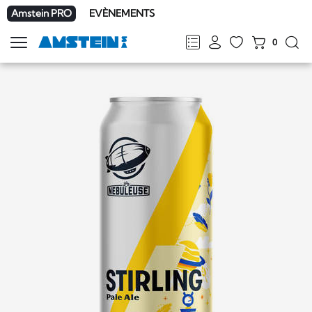
Amstein PRO
EVÈNEMENTS
0
Afficher
la
FR
DE
EN
IT
navigation