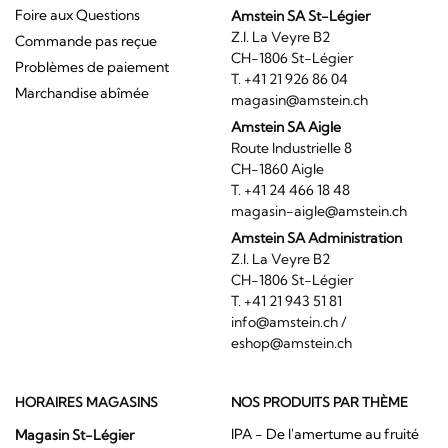
Foire aux Questions
Amstein SA St-Légier
Z.I. La Veyre B2
Commande pas reçue
CH-1806 St-Légier
Problèmes de paiement
T. +41 21 926 86 04
Marchandise abîmée
magasin@amstein.ch
Amstein SA Aigle
Route Industrielle 8
CH-1860 Aigle
T. +41 24 466 18 48
magasin-aigle@amstein.ch
Amstein SA Administration
Z.I. La Veyre B2
CH-1806 St-Légier
T. +41 21 943 51 81
info@amstein.ch
/
eshop@amstein.ch
HORAIRES MAGASINS
NOS PRODUITS PAR THÈME
IPA - De l'amertume au fruité
Magasin St-Légier