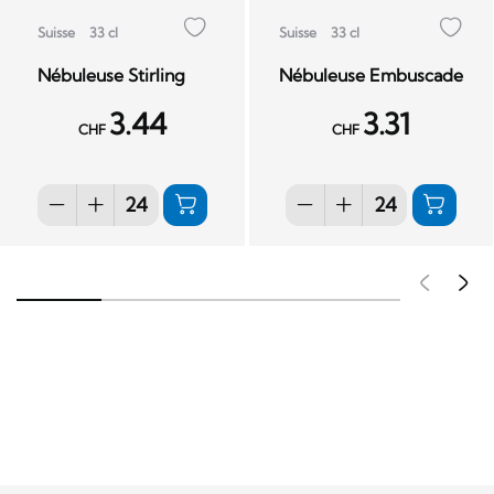
Suisse
33 cl
Suisse
33 cl
Nébuleuse Stirling
Nébuleuse Embuscade
3.44
3.31
CHF
CHF
Pré
S