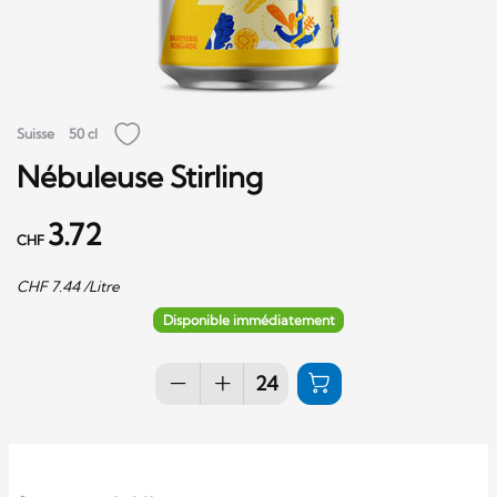
Suisse
50 cl
Nébuleuse Stirling
3.72
CHF
CHF
7.44
/Litre
Disponible immédiatement