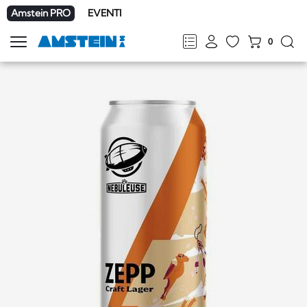
Amstein PRO
EVENTI
0
Mostra
la
FR
DE
EN
IT
navigazione