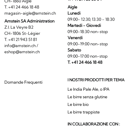
CH-1860 Aigle
T. +41 24 466 18 48
Aigle
magasin-aigle@amstein.ch
Lunedi
09:00- 12:30, 13:30 - 18:30
Amstein SA Administration
Martedi - Giovedi
Z.I. La Veyre B2
09:00-18:30 non-stop
CH-1806 St-Légier
Venerdi
T. +41 21 943 51 81
09:00-19:00 non-stop
info@amstein.ch
/
Sabato
eshop@amstein.ch
09:00-17:00 non-stop
T. +41 24 466 18 48
I NOSTRI PRODOTTI PER TEMA
Domande Frequenti
Le India Pale Ale, o IPA
Le birre senza glutine
Le birre bio
Le birre trappiste
IN COLLABORAZIONE CON :