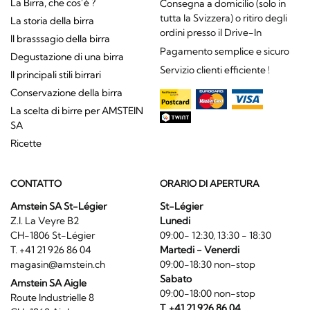
La Birra, che cos’è ?
Consegna a domicilio (solo in
tutta la Svizzera) o ritiro degli
La storia della birra
ordini presso il Drive-In
Il brasssagio della birra
Pagamento semplice e sicuro
Degustazione di una birra
Servizio clienti efficiente !
Il principali stili birrari
Conservazione della birra
La scelta di birre per AMSTEIN
SA
Ricette
CONTATTO
ORARIO DI APERTURA
Amstein SA St-Légier
St-Légier
Z.I. La Veyre B2
Lunedi
CH-1806 St-Légier
09:00- 12:30, 13:30 - 18:30
T. +41 21 926 86 04
Martedi - Venerdi
magasin@amstein.ch
09:00-18:30 non-stop
Sabato
Amstein SA Aigle
09:00-18:00 non-stop
Route Industrielle 8
T. +41 21 926 86 04