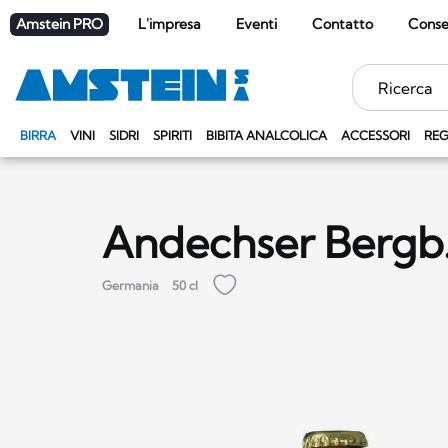
Amstein PRO
L'impresa
Eventi
Contatto
Cons
Parole
chiave
BIRRA
VINI
SIDRI
SPIRITI
BIBITA ANALCOLICA
ACCESSORI
REG
Andechser Bergb.
Germania
50 cl