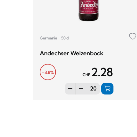
Germania
50 cl
Andechser Weizenbock
2.28
-8.8%
CHF