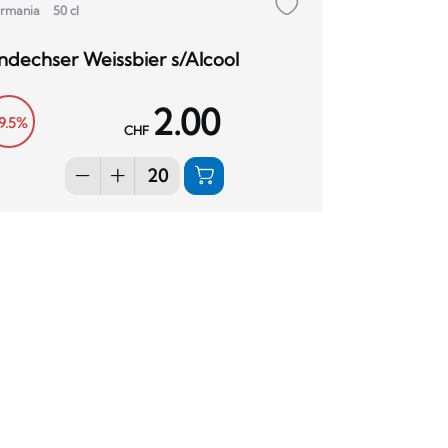
rmania
50 cl
ndechser Weissbier s/Alcool
2.00
9.5%
CHF