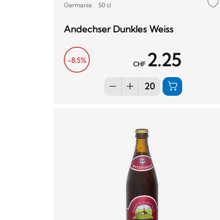
Germania
50 cl
Andechser Dunkles Weiss
2.25
-8.5%
CHF