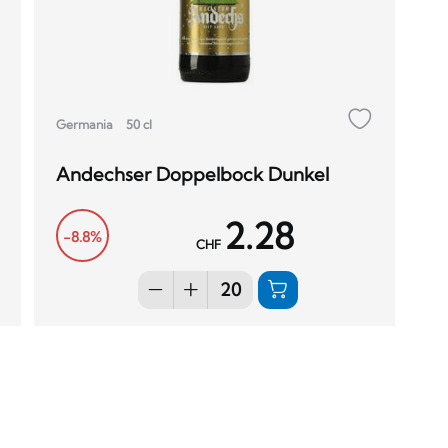
Germania
50 cl
Andechser Doppelbock Dunkel
2.28
-8.8%
CHF