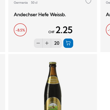
Germania
50 cl
Ge
Andechser Hefe Weissb.
A
2.25
-8.5%
-
CHF