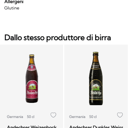
Allergeni
Glutine
Dallo stesso produttore di birra
Germania
50 cl
Germania
50 cl
Andechser Weizenbock
Andechser Dunkles Weiss