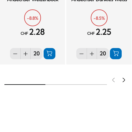
-8.8%
-8.5%
2.28
2.25
CHF
CHF
Pré
S