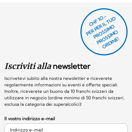
CHF 1O.-
P
R
P
E
R I
L
T
U
O
P
R
O
SI
M
P
R
S
SI
M
O
R
DI
N
O
E
S
O
O
E!
Iscriviti alla
newsletter
Iscrivetevi subito alla nostra newsletter e riceverete
regolarmente informazioni su eventi e offerte speciali.
Inoltre, riceverete un buono da 10 franchi svizzeri da
utilizzare in negozio (ordine minimo di 50 franchi svizzeri,
esclusa la categoria dei superalcolici)!
Il vostro indirizzo e-mail