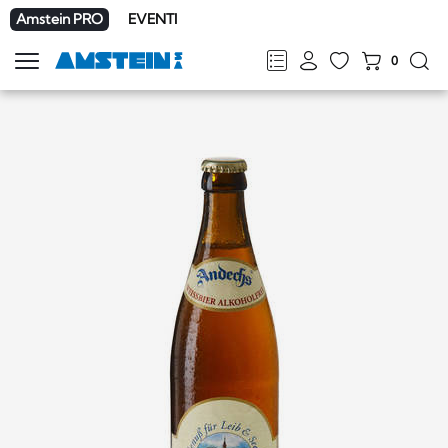
Amstein PRO
EVENTI
0
Mostra
la
FR
DE
EN
IT
navigazione