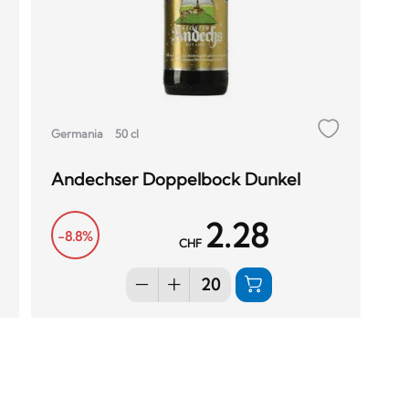
Germania
50 cl
Andechser Doppelbock Dunkel
2.28
-8.8%
CHF