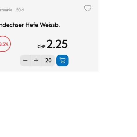
rmania
50 cl
ndechser Hefe Weissb.
2.25
8.5%
CHF