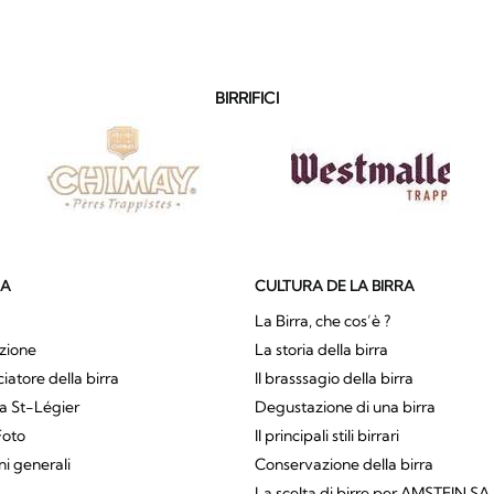
BIRRIFICI
SA
CULTURA DE LA BIRRA
La Birra, che cos’è ?
zione
La storia della birra
atore della birra
Il brasssagio della birra
a St-Légier
Degustazione di una birra
Foto
Il principali stili birrari
ni generali
Conservazione della birra
La scelta di birre per AMSTEIN SA