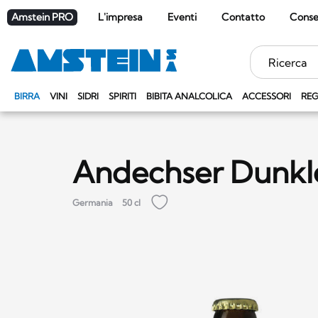
Amstein PRO
L'impresa
Eventi
Contatto
Cons
Parole
chiave
BIRRA
VINI
SIDRI
SPIRITI
BIBITA ANALCOLICA
ACCESSORI
REG
Andechser Dunkl
Germania
50 cl