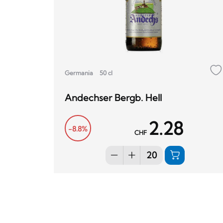
Germania
50 cl
Andechser Bergb. Hell
2.28
-8.8%
CHF