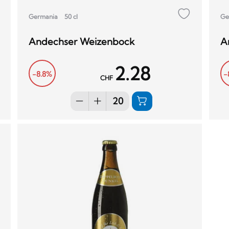
Germania
50 cl
Ge
Andechser Weizenbock
A
2.28
-8.8%
-
CHF