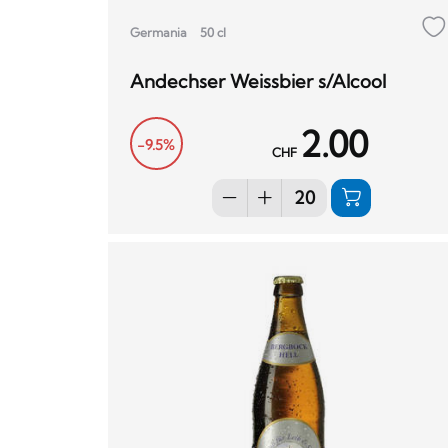
Germania
50 cl
Andechser Weissbier s/Alcool
2.00
-9.5%
CHF