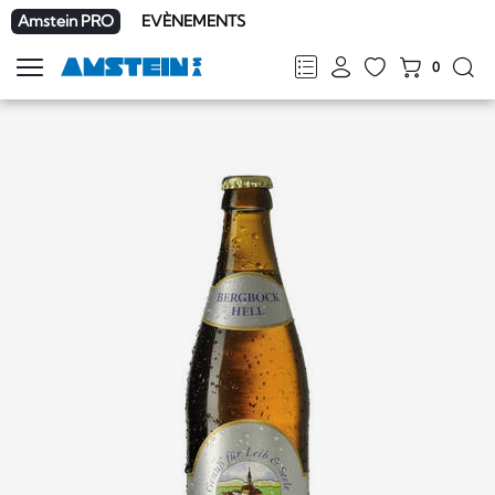
Amstein PRO
EVÈNEMENTS
0
Afficher
la
FR
DE
EN
IT
navigation