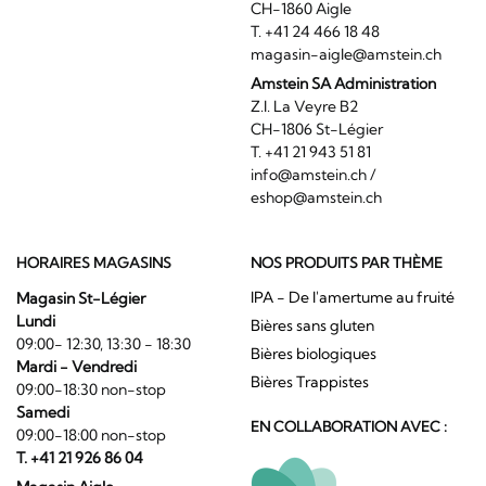
CH-1860 Aigle
T. +41 24 466 18 48
magasin-aigle@amstein.ch
Amstein SA Administration
Z.I. La Veyre B2
CH-1806 St-Légier
T. +41 21 943 51 81
info@amstein.ch
/
eshop@amstein.ch
HORAIRES MAGASINS
NOS PRODUITS PAR THÈME
IPA - De l'amertume au fruité
Magasin St-Légier
Lundi
Bières sans gluten
09:00- 12:30, 13:30 - 18:30
Bières biologiques
Mardi - Vendredi
Bières Trappistes
09:00-18:30 non-stop
Samedi
EN COLLABORATION AVEC :
09:00-18:00 non-stop
T. +41 21 926 86 04