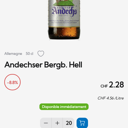
Allemagne
50 cl
Andechser Bergb. Hell
-8.8%
2.28
CHF
CHF
4.56
/Litre
Disponible immédiatement