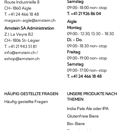
Samstag
Route Industrielle 8
09:00-18:00 non-stop
CH-1860 Aigle
T. +41 21 926 86 04
T. +41 24 466 18 48
magasin-aigle@amstein.ch
Aigle
Montag
Amstein SA Administration
09:00- 12:30, 13:30 - 18:30
Z.I. La Veyre B2
Di. - Do.
CH-1806 St-Légier
09:00-18:30 non-stop
T. +41 21 943 51 81
Freitag
info@amstein.ch
/
09:00-19:00 non-stop
eshop@amstein.ch
Samstag
09:00-17:00 non-stop
T. +41 24 466 18 48
HÄUFIG GESTELLTE FRAGEN
UNSERE PRODUKTE NACH
THEMEN
Häufig gestellte Fragen
India Pale Ale oder IPA
Glutenfreie Biere
Bio-Biere