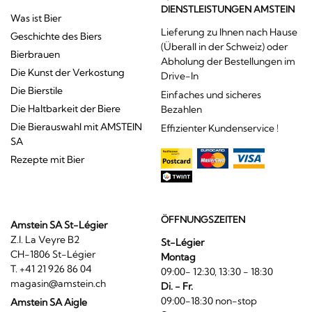
DIENSTLEISTUNGEN AMSTEIN
Was ist Bier
Lieferung zu Ihnen nach Hause
Geschichte des Biers
(Überall in der Schweiz) oder
Bierbrauen
Abholung der Bestellungen im
Die Kunst der Verkostung
Drive-In
Die Bierstile
Einfaches und sicheres
Die Haltbarkeit der Biere
Bezahlen
Die Bierauswahl mit AMSTEIN
Effizienter Kundenservice !
SA
Rezepte mit Bier
ÖFFNUNGSZEITEN
Amstein SA St-Légier
Z.I. La Veyre B2
St-Légier
CH-1806 St-Légier
Montag
T. +41 21 926 86 04
09:00- 12:30, 13:30 - 18:30
magasin@amstein.ch
Di. - Fr.
09:00-18:30 non-stop
Amstein SA Aigle