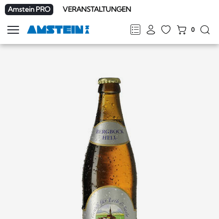
Amstein PRO
VERANSTALTUNGEN
0
Navigation
zeigen
FR
DE
EN
IT