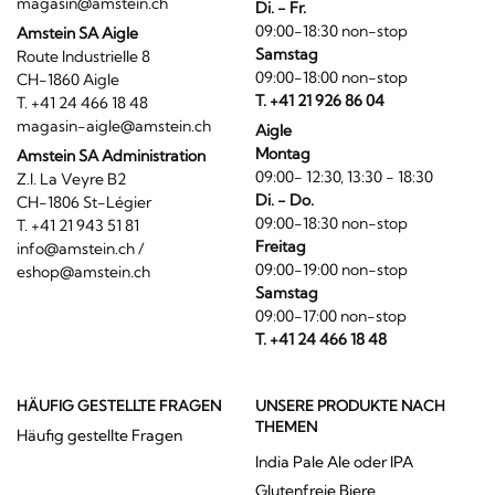
magasin@amstein.ch
Di. - Fr.
09:00-18:30 non-stop
Amstein SA Aigle
Samstag
Route Industrielle 8
09:00-18:00 non-stop
CH-1860 Aigle
T. +41 21 926 86 04
T. +41 24 466 18 48
magasin-aigle@amstein.ch
Aigle
Montag
Amstein SA Administration
09:00- 12:30, 13:30 - 18:30
Z.I. La Veyre B2
Di. - Do.
CH-1806 St-Légier
09:00-18:30 non-stop
T. +41 21 943 51 81
Freitag
info@amstein.ch
/
09:00-19:00 non-stop
eshop@amstein.ch
Samstag
09:00-17:00 non-stop
T. +41 24 466 18 48
HÄUFIG GESTELLTE FRAGEN
UNSERE PRODUKTE NACH
THEMEN
Häufig gestellte Fragen
India Pale Ale oder IPA
Glutenfreie Biere