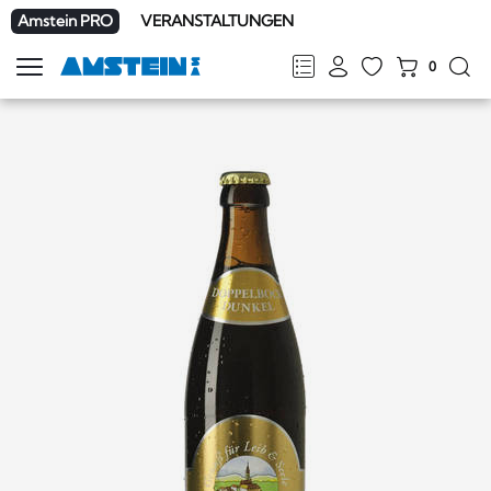
Amstein PRO
VERANSTALTUNGEN
0
Navigation
zeigen
FR
DE
EN
IT