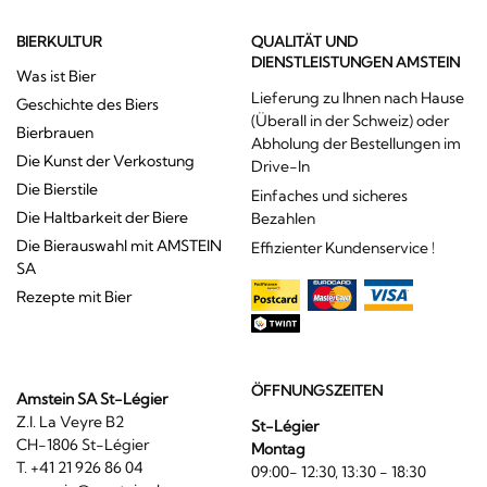
BIERKULTUR
QUALITÄT UND
DIENSTLEISTUNGEN AMSTEIN
Was ist Bier
Lieferung zu Ihnen nach Hause
Geschichte des Biers
(Überall in der Schweiz) oder
Bierbrauen
Abholung der Bestellungen im
Die Kunst der Verkostung
Drive-In
Die Bierstile
Einfaches und sicheres
Die Haltbarkeit der Biere
Bezahlen
Die Bierauswahl mit AMSTEIN
Effizienter Kundenservice !
SA
Rezepte mit Bier
ÖFFNUNGSZEITEN
Amstein SA St-Légier
Z.I. La Veyre B2
St-Légier
CH-1806 St-Légier
Montag
T. +41 21 926 86 04
09:00- 12:30, 13:30 - 18:30