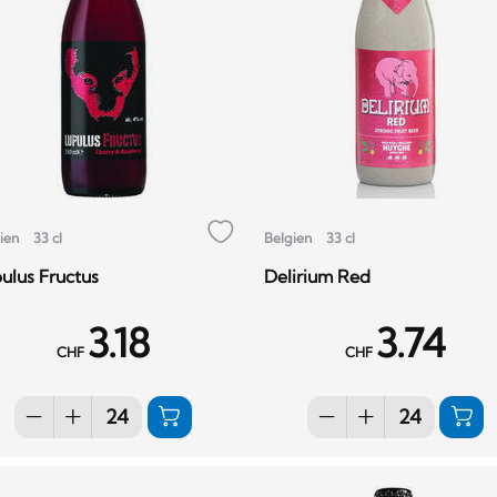
ien
33 cl
Belgien
33 cl
ulus Fructus
Delirium Red
3.18
3.74
CHF
CHF