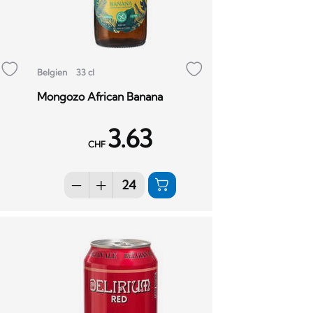
Belgien
33 cl
Mongozo African Banana
3.63
CHF