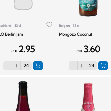
tschland
33 cl
Belgien
33 cl
O Berlin Jam
Mongozo Coconut
2.95
3.60
CHF
CHF