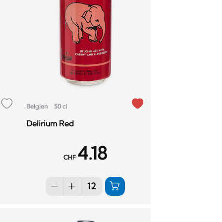
Belgien
50 cl
Delirium Red
4.18
CHF