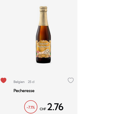
Belgien
25 cl
Pecheresse
2.76
-7.1%
CHF