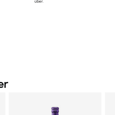
über.
er