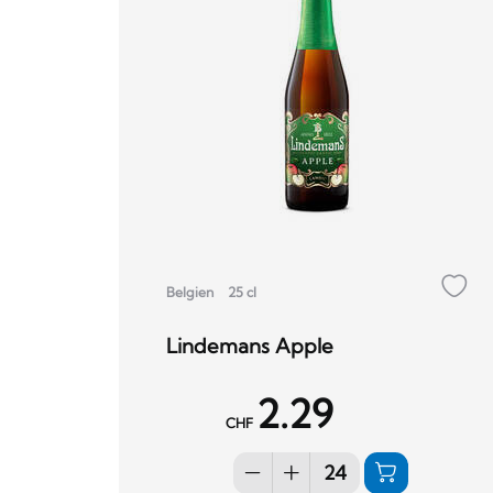
Belgien
25 cl
Lindemans Apple
2.29
CHF