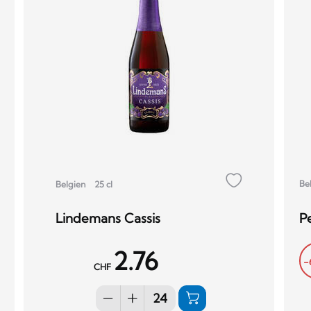
Be
Belgien
25 cl
P
Lindemans Cassis
2.76
-
CHF