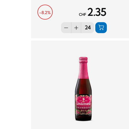
2.35
-8.2%
CHF