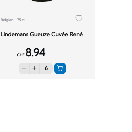
Belgien
75 cl
Lindemans Gueuze Cuvée René
8.94
CHF