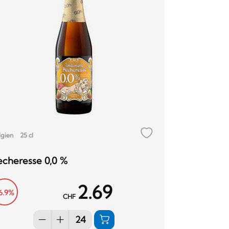
lgien
25 cl
echeresse 0,0 %
2.69
6.9%
CHF