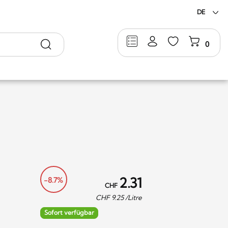
DE
Suche
0
2.31
-8.7%
CHF
CHF
9.25
/Litre
Sofort verfügbar