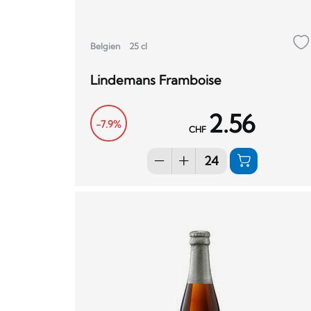
Belgien
25 cl
Lindemans Framboise
2.56
-7.9%
CHF