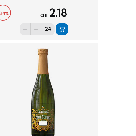
2.18
8.4%
CHF