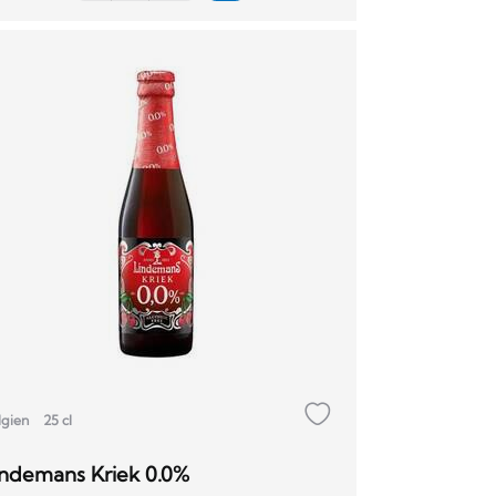
lgien
25 cl
indemans Kriek 0.0%