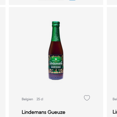
Be
Belgien
25 cl
L
Lindemans Gueuze