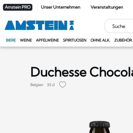
Amstein PRO
Unser Unternehmen
Veranstaltungen
Stichwörter
BIERE
WEINE
APFELWEINE
SPIRITUOSEN
OHNE ALK.
ZUBEHÖR
Duchesse Chocol
Belgien
33 cl