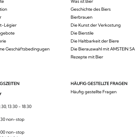
te
Was ist Bier
tion
Geschichte des Biers
r
Bierbrauen
St-Légier
Die Kunst der Verkostung
ngebote
Die Bierstile
erie
Die Haltbarkeit der Biere
ine Geschäftsbedingugen
Die Bierauswahl mit AMSTEIN SA
Rezepte mit Bier
GSZEITEN
HÄUFIG GESTELLTE FRAGEN
Häufig gestellte Fragen
r
:30, 13:30 - 18:30
:30 non-stop
:00 non-stop