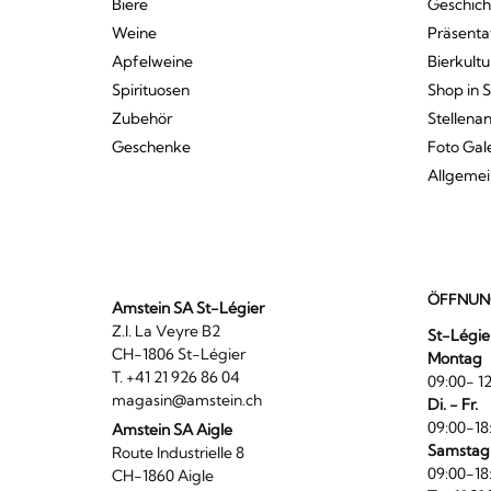
Biere
Geschich
Weine
Präsenta
Apfelweine
Bierkultu
Spirituosen
Shop in 
Zubehör
Stellena
Geschenke
Foto Gal
Allgeme
ÖFFNUN
Amstein SA St-Légier
Z.I. La Veyre B2
St-Légie
CH-1806 St-Légier
Montag
T. +41 21 926 86 04
09:00- 12
magasin@amstein.ch
Di. - Fr.
09:00-18
Amstein SA Aigle
Samstag
Route Industrielle 8
09:00-18
CH-1860 Aigle