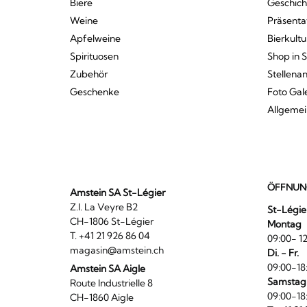
Biere
Geschich
Weine
Präsenta
Apfelweine
Bierkultu
Spirituosen
Shop in 
Zubehör
Stellena
Geschenke
Foto Gal
Allgeme
ÖFFNUN
Amstein SA St-Légier
Z.I. La Veyre B2
St-Légie
CH-1806 St-Légier
Montag
T. +41 21 926 86 04
09:00- 12
magasin@amstein.ch
Di. - Fr.
09:00-18
Amstein SA Aigle
Samstag
Route Industrielle 8
09:00-18
CH-1860 Aigle