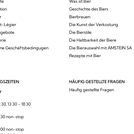
te
Was ist Bier
tion
Geschichte des Biers
r
Bierbrauen
St-Légier
Die Kunst der Verkostung
ngebote
Die Bierstile
erie
Die Haltbarkeit der Biere
ine Geschäftsbedingugen
Die Bierauswahl mit AMSTEIN SA
Rezepte mit Bier
GSZEITEN
HÄUFIG GESTELLTE FRAGEN
Häufig gestellte Fragen
r
:30, 13:30 - 18:30
:30 non-stop
:00 non-stop