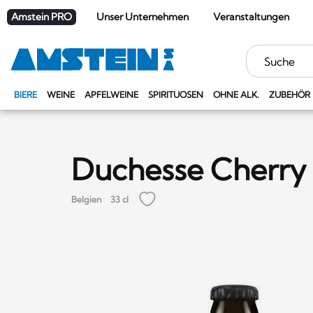
Amstein PRO
Unser Unternehmen
Veranstaltungen
Stichwörter
BIERE
WEINE
APFELWEINE
SPIRITUOSEN
OHNE ALK.
ZUBEHÖR
Duchesse Cherry
Belgien
33 cl