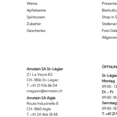
Weine
Präsenta
Apfelweine
Bierkultu
Spirituosen
Shop in 
Zubehör
Stellena
Geschenke
Foto Gal
Allgeme
ÖFFNUN
Amstein SA St-Légier
Z.I. La Veyre B2
St-Légie
CH-1806 St-Légier
Montag
T. +41 21 926 86 04
09:00- 12
magasin@amstein.ch
Di. - Fr.
09:00-18
Amstein SA Aigle
Samstag
Route Industrielle 8
09:00-18
CH-1860 Aigle
T. +41 21
T. +41 24 466 18 48