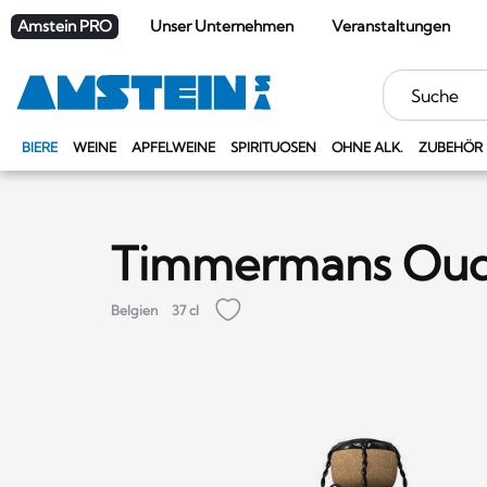
Amstein PRO
Unser Unternehmen
Veranstaltungen
Stichwörter
BIERE
WEINE
APFELWEINE
SPIRITUOSEN
OHNE ALK.
ZUBEHÖR
Timmermans Oud
Belgien
37 cl