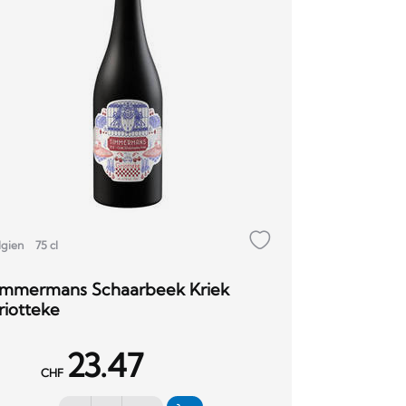
lgien
75 cl
immermans Schaarbeek Kriek
riotteke
23.47
CHF