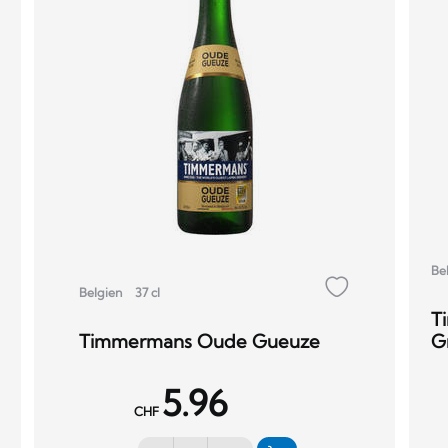
Be
Belgien
37 cl
T
Timmermans Oude Gueuze
G
5.96
CHF