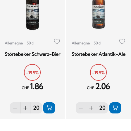
Allemagne
50 cl
Allemagne
50 cl
Störtebeker Schwarz-Bier
Störtebeker Atlantik-Ale
-19.5%
-19.5%
1.86
2.06
CHF
CHF