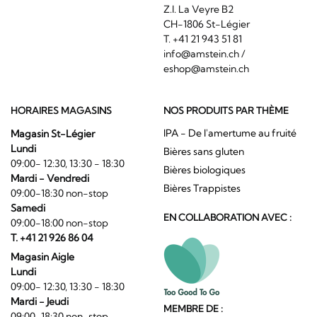
Z.I. La Veyre B2
CH-1806 St-Légier
T. +41 21 943 51 81
info@amstein.ch
/
eshop@amstein.ch
HORAIRES MAGASINS
NOS PRODUITS PAR THÈME
IPA - De l'amertume au fruité
Magasin St-Légier
Lundi
Bières sans gluten
09:00- 12:30, 13:30 - 18:30
Bières biologiques
Mardi - Vendredi
Bières Trappistes
09:00-18:30 non-stop
Samedi
EN COLLABORATION AVEC :
09:00-18:00 non-stop
T. +41 21 926 86 04
Magasin Aigle
Lundi
09:00- 12:30, 13:30 - 18:30
Mardi - Jeudi
MEMBRE DE :
09:00-18:30 non-stop