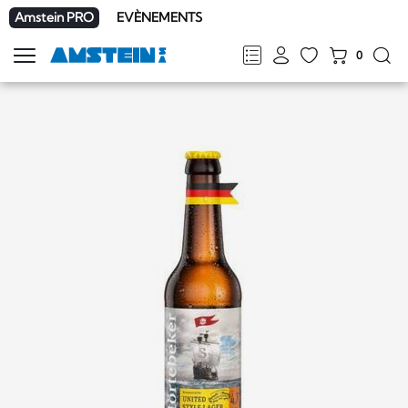
Amstein PRO
EVÈNEMENTS
0
Afficher
la
FR
DE
EN
IT
navigation