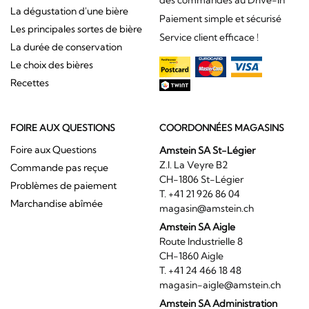
La dégustation d'une bière
Paiement simple et sécurisé
Les principales sortes de bière
Service client efficace !
La durée de conservation
Le choix des bières
Recettes
FOIRE AUX QUESTIONS
COORDONNÉES MAGASINS
Foire aux Questions
Amstein SA St-Légier
Z.I. La Veyre B2
Commande pas reçue
CH-1806 St-Légier
Problèmes de paiement
T. +41 21 926 86 04
Marchandise abîmée
magasin@amstein.ch
Amstein SA Aigle
Route Industrielle 8
CH-1860 Aigle
T. +41 24 466 18 48
magasin-aigle@amstein.ch
Amstein SA Administration