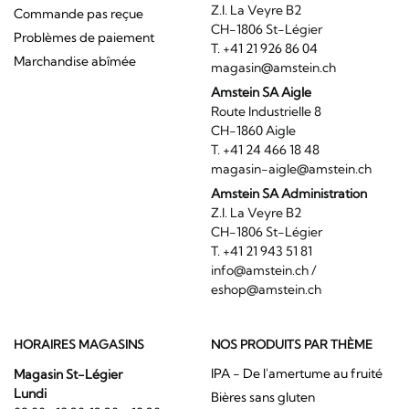
Z.I. La Veyre B2
Commande pas reçue
CH-1806 St-Légier
Problèmes de paiement
T. +41 21 926 86 04
Marchandise abîmée
magasin@amstein.ch
Amstein SA Aigle
Route Industrielle 8
CH-1860 Aigle
T. +41 24 466 18 48
magasin-aigle@amstein.ch
Amstein SA Administration
Z.I. La Veyre B2
CH-1806 St-Légier
T. +41 21 943 51 81
info@amstein.ch
/
eshop@amstein.ch
HORAIRES MAGASINS
NOS PRODUITS PAR THÈME
IPA - De l'amertume au fruité
Magasin St-Légier
Lundi
Bières sans gluten