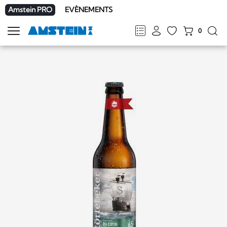
Amstein PRO
EVÈNEMENTS
0
Afficher
la
FR
DE
EN
IT
navigation