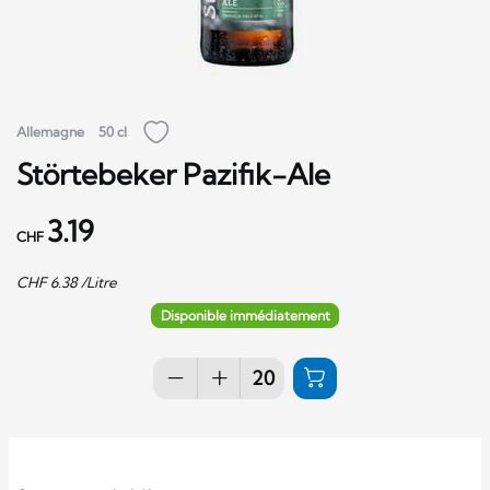
Allemagne
50 cl
Störtebeker Pazifik-Ale
3.19
CHF
CHF
6.38
/Litre
Disponible immédiatement