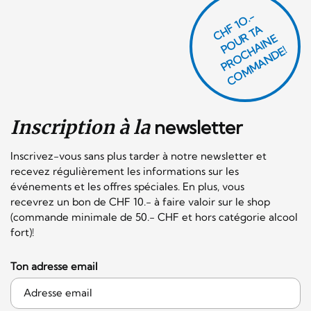
CHF 1O.-
P
O
U
R
T
A
P
R
O
C
AI
N
C
O
M
M
A
N
D
E
H
E!
Inscription à la
newsletter
Inscrivez-vous sans plus tarder à notre newsletter et
recevez régulièrement les informations sur les
événements et les offres spéciales. En plus, vous
recevrez un bon de CHF 10.- à faire valoir sur le shop
(commande minimale de 50.- CHF et hors catégorie alcool
fort)!
Ton adresse email