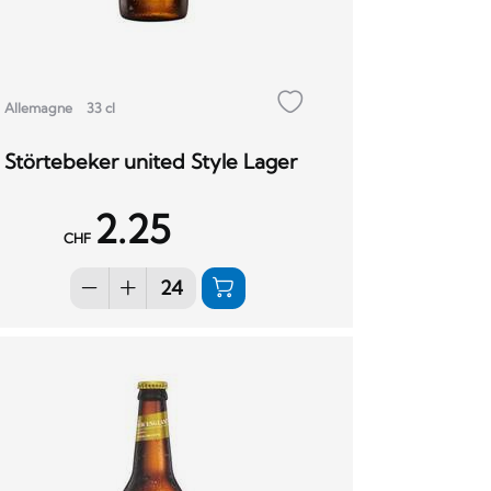
Allemagne
33 cl
Störtebeker united Style Lager
2.25
CHF