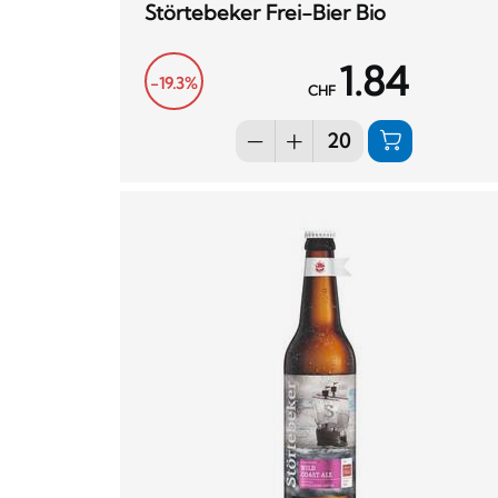
Störtebeker Frei-Bier Bio
1.84
-19.3%
CHF