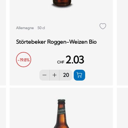
Allemagne
50 cl
Störtebeker Roggen-Weizen Bio
2.03
-19.8%
CHF