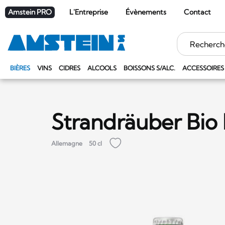
Amstein PRO
L'Entreprise
Évènements
Contact
Mots
clés
BIÈRES
VINS
CIDRES
ALCOOLS
BOISSONS S/ALC.
ACCESSOIRES
Strandräuber Bio 
Allemagne
50 cl