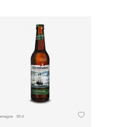
lemagne
50 cl