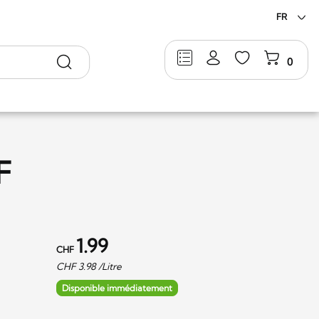
FR
Rechercher
0
F
1.99
CHF
CHF
3.98
/Litre
Disponible immédiatement