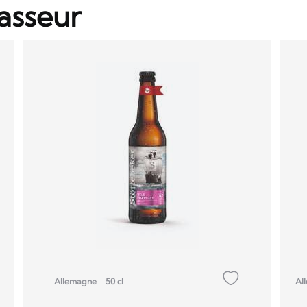
asseur
Al
Allemagne
50 cl