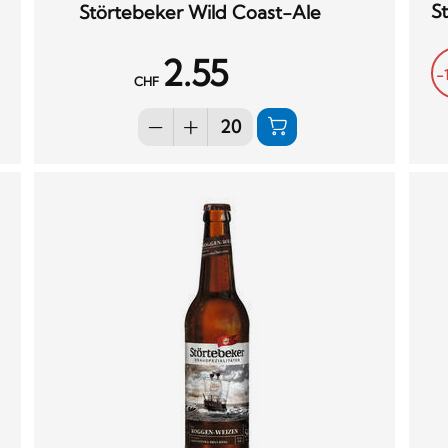
St
Störtebeker Wild Coast-Ale
2.55
-
CHF