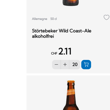
Allemagne
50 cl
Störtebeker Wild Coast-Ale
alkoholfrei
2.11
CHF