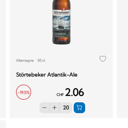
Allemagne
50 cl
Störtebeker Atlantik-Ale
2.06
-19.5%
CHF