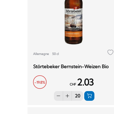
Allemagne
50 cl
Störtebeker Bernstein-Weizen Bio
2.03
-19.8%
CHF