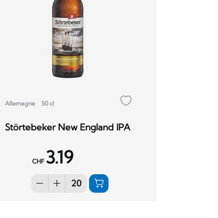
Allemagne
50 cl
Störtebeker New England IPA
3.19
CHF