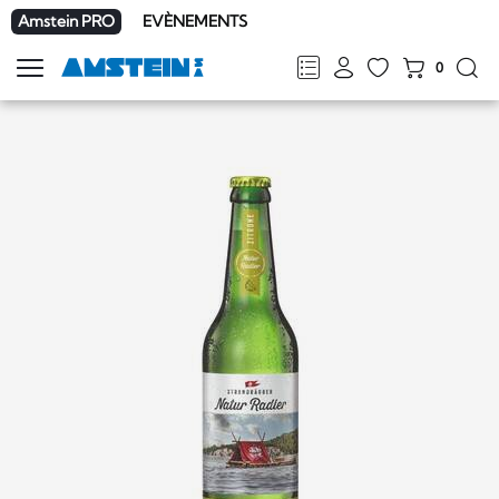
Amstein PRO
EVÈNEMENTS
0
Afficher
la
FR
DE
EN
IT
navigation