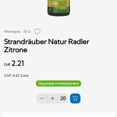
Allemagne
50 cl
Strandräuber Natur Radler
Zitrone
2.21
CHF
CHF
4.42
/Litre
Disponible immédiatement