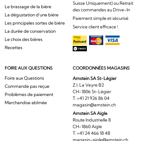
Suisse Uniquement) ou Retrait
Le brassage de la bière
des commandes au Drive-In
La dégustation d'une bière
Paiement simple et sécurisé
Les principales sortes de bière
Service client efficace !
La durée de conservation
Le choix des bières
Recettes
FOIRE AUX QUESTIONS
COORDONNÉES MAGASINS
Foire aux Questions
Amstein SA St-Légier
Z.I. La Veyre B2
Commande pas reçue
CH-1806 St-Légier
Problèmes de paiement
T. +41 21 926 86 04
Marchandise abîmée
magasin@amstein.ch
Amstein SA Aigle
Route Industrielle 8
CH-1860 Aigle
T. +41 24 466 18 48
magasin-aigle@amstein.ch