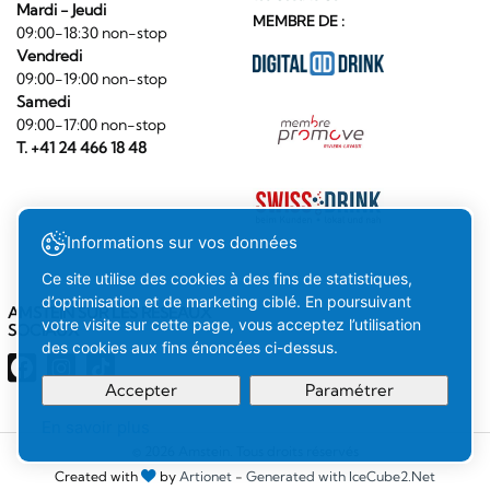
Mardi - Jeudi
MEMBRE DE :
09:00-18:30 non-stop
Vendredi
09:00-19:00 non-stop
Samedi
09:00-17:00 non-stop
T. +41 24 466 18 48
Informations sur vos données
Ce site utilise des cookies à des fins de statistiques,
d’optimisation et de marketing ciblé. En poursuivant
AMSTEIN SUR LES RÉSEAUX
votre visite sur cette page, vous acceptez l’utilisation
SOCIAUX
des cookies aux fins énoncées ci-dessus.
Accepter
Paramétrer
En savoir plus
Votre
Compris
© 2026 Amstein. Tous droits réservés
Created with
by
Artionet
-
Generated with IceCube2.Net
sélection