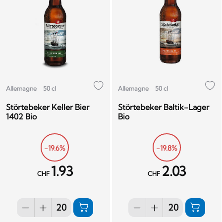
Allemagne
50 cl
Allemagne
50 cl
Störtebeker Keller Bier
Störtebeker Baltik-Lager
1402 Bio
Bio
-19.6%
-19.8%
1.93
2.03
CHF
CHF