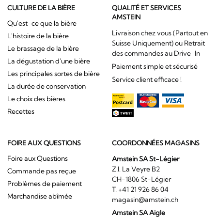
CULTURE DE LA BIÈRE
QUALITÉ ET SERVICES
AMSTEIN
Qu'est-ce que la bière
Livraison chez vous (Partout en
L'histoire de la bière
Suisse Uniquement) ou Retrait
Le brassage de la bière
des commandes au Drive-In
La dégustation d'une bière
Paiement simple et sécurisé
Les principales sortes de bière
Service client efficace !
La durée de conservation
Le choix des bières
Recettes
FOIRE AUX QUESTIONS
COORDONNÉES MAGASINS
Foire aux Questions
Amstein SA St-Légier
Z.I. La Veyre B2
Commande pas reçue
CH-1806 St-Légier
Problèmes de paiement
T. +41 21 926 86 04
Marchandise abîmée
magasin@amstein.ch
Amstein SA Aigle