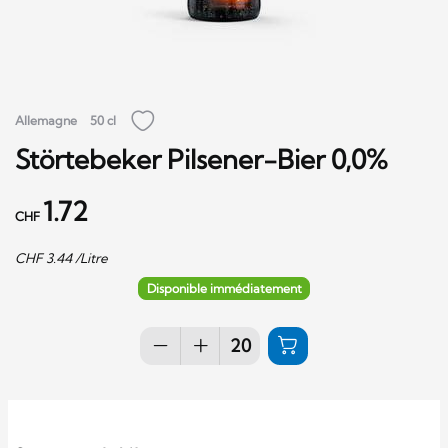
Allemagne
50 cl
Störtebeker Pilsener-Bier 0,0%
1.72
CHF
CHF
3.44
/Litre
Disponible immédiatement