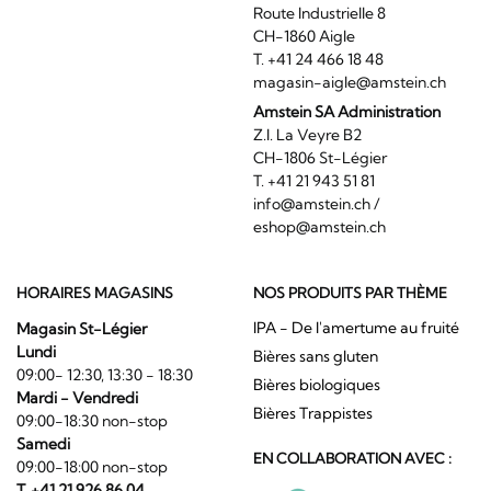
Route Industrielle 8
CH-1860 Aigle
T. +41 24 466 18 48
magasin-aigle@amstein.ch
Amstein SA Administration
Z.I. La Veyre B2
CH-1806 St-Légier
T. +41 21 943 51 81
info@amstein.ch
/
eshop@amstein.ch
HORAIRES MAGASINS
NOS PRODUITS PAR THÈME
IPA - De l'amertume au fruité
Magasin St-Légier
Lundi
Bières sans gluten
09:00- 12:30, 13:30 - 18:30
Bières biologiques
Mardi - Vendredi
Bières Trappistes
09:00-18:30 non-stop
Samedi
EN COLLABORATION AVEC :
09:00-18:00 non-stop
T. +41 21 926 86 04