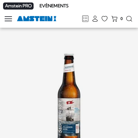
Amstein PRO
EVÈNEMENTS
0
Afficher
la
FR
DE
EN
IT
navigation