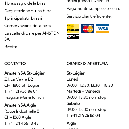
ordini presso il Drive-In
Il brasssagio della birra
Pagamento semplice e sicuro
Degustazione di una birra
Servizio clienti efficiente !
Il principali stili birrari
Conservazione della birra
La scelta di birre per AMSTEIN
SA
Ricette
CONTATTO
ORARIO DI APERTURA
Amstein SA St-Légier
St-Légier
Z.I. La Veyre B2
Lunedi
CH-1806 St-Légier
09:00- 12:30, 13:30 - 18:30
T. +41 21 926 86 04
Martedi - Venerdi
magasin@amstein.ch
09:00-18:30 non-stop
Sabato
Amstein SA Aigle
09:00-18:00 non-stop
Route Industrielle 8
T. +41 21 926 86 04
CH-1860 Aigle
T. +41 24 466 18 48
Aigle