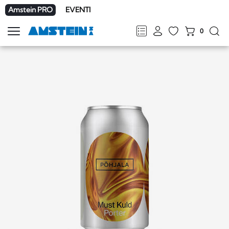
Amstein PRO
EVENTI
0
Mostra
la
FR
DE
EN
IT
navigazione