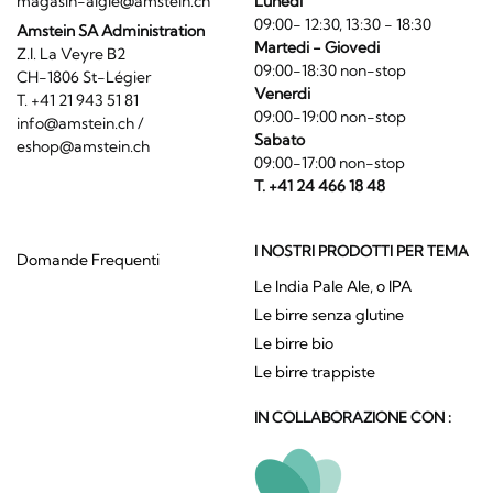
magasin-aigle@amstein.ch
Lunedi
09:00- 12:30, 13:30 - 18:30
Amstein SA Administration
Martedi - Giovedi
Z.I. La Veyre B2
09:00-18:30 non-stop
CH-1806 St-Légier
Venerdi
T. +41 21 943 51 81
09:00-19:00 non-stop
info@amstein.ch
/
Sabato
eshop@amstein.ch
09:00-17:00 non-stop
T. +41 24 466 18 48
I NOSTRI PRODOTTI PER TEMA
Domande Frequenti
Le India Pale Ale, o IPA
Le birre senza glutine
Le birre bio
Le birre trappiste
IN COLLABORAZIONE CON :