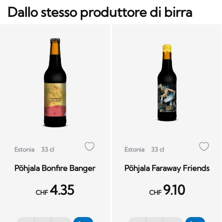
Dallo stesso produttore di birra
Estonia
33 cl
Estonia
33 cl
Põhjala Bonfire Banger
Põhjala Faraway Friends
4.35
9.10
CHF
CHF