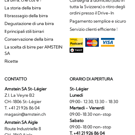
La Birra, che cos’è ?
Consegna a domicilio (solo in
tutta la Svizzera) o ritiro degli
La storia della birra
ordini presso il Drive-In
Il brasssagio della birra
Pagamento semplice e sicuro
Degustazione di una birra
Servizio clienti efficiente !
Il principali stili birrari
Conservazione della birra
La scelta di birre per AMSTEIN
SA
Ricette
CONTATTO
ORARIO DI APERTURA
Amstein SA St-Légier
St-Légier
Z.I. La Veyre B2
Lunedi
CH-1806 St-Légier
09:00- 12:30, 13:30 - 18:30
T. +41 21 926 86 04
Martedi - Venerdi
magasin@amstein.ch
09:00-18:30 non-stop
Sabato
Amstein SA Aigle
09:00-18:00 non-stop
Route Industrielle 8
T. +41 21 926 86 04
CH-1860 Aigle