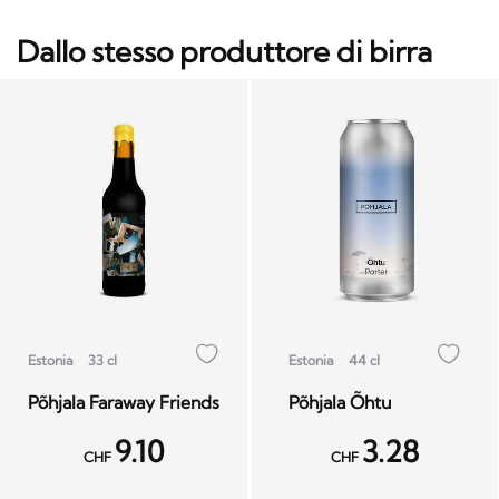
Dallo stesso produttore di birra
Estonia
33 cl
Estonia
44 cl
Põhjala Faraway Friends
Põhjala Õhtu
9.10
3.28
CHF
CHF