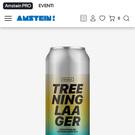
Amstein PRO
EVENTI
0
Mostra
la
FR
DE
EN
IT
navigazione