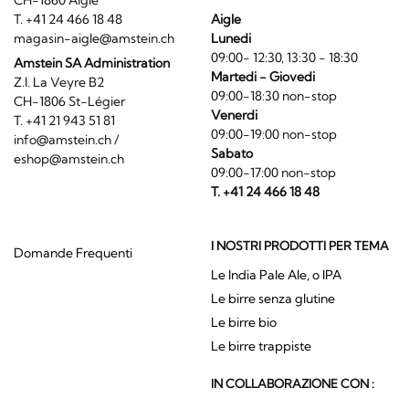
T. +41 24 466 18 48
Aigle
magasin-aigle@amstein.ch
Lunedi
09:00- 12:30, 13:30 - 18:30
Amstein SA Administration
Martedi - Giovedi
Z.I. La Veyre B2
09:00-18:30 non-stop
CH-1806 St-Légier
Venerdi
T. +41 21 943 51 81
09:00-19:00 non-stop
info@amstein.ch
/
Sabato
eshop@amstein.ch
09:00-17:00 non-stop
T. +41 24 466 18 48
I NOSTRI PRODOTTI PER TEMA
Domande Frequenti
Le India Pale Ale, o IPA
Le birre senza glutine
Le birre bio
Le birre trappiste
IN COLLABORAZIONE CON :