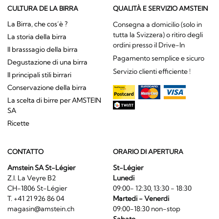
CULTURA DE LA BIRRA
QUALITÀ E SERVIZIO AMSTEIN
La Birra, che cos’è ?
Consegna a domicilio (solo in
tutta la Svizzera) o ritiro degli
La storia della birra
ordini presso il Drive-In
Il brasssagio della birra
Pagamento semplice e sicuro
Degustazione di una birra
Servizio clienti efficiente !
Il principali stili birrari
Conservazione della birra
La scelta di birre per AMSTEIN
SA
Ricette
CONTATTO
ORARIO DI APERTURA
Amstein SA St-Légier
St-Légier
Z.I. La Veyre B2
Lunedi
CH-1806 St-Légier
09:00- 12:30, 13:30 - 18:30
T. +41 21 926 86 04
Martedi - Venerdi
magasin@amstein.ch
09:00-18:30 non-stop