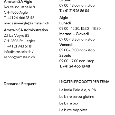
Sabato
Amstein SA Aigle
09:00-18:00 non-stop
Route Industrielle 8
T. +41 21 926 86 04
CH-1860 Aigle
T. +41 24 466 18 48
Aigle
magasin-aigle@amstein.ch
Lunedi
09:00- 12:30, 13:30 - 18:30
Amstein SA Administration
Martedi - Giovedi
Z.I. La Veyre B2
09:00-18:30 non-stop
CH-1806 St-Légier
Venerdi
T. +41 21 943 51 81
09:00-19:00 non-stop
info@amstein.ch
/
Sabato
eshop@amstein.ch
09:00-17:00 non-stop
T. +41 24 466 18 48
I NOSTRI PRODOTTI PER TEMA
Domande Frequenti
Le India Pale Ale, o IPA
Le birre senza glutine
Le birre bio
Le birre trappiste