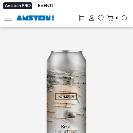
Amstein PRO
EVENTI
0
Mostra
la
FR
DE
EN
IT
navigazione