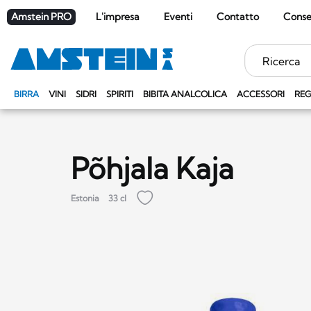
Amstein PRO
L'impresa
Eventi
Contatto
Cons
Parole
chiave
BIRRA
VINI
SIDRI
SPIRITI
BIBITA ANALCOLICA
ACCESSORI
REG
Põhjala Kaja
Estonia
33 cl