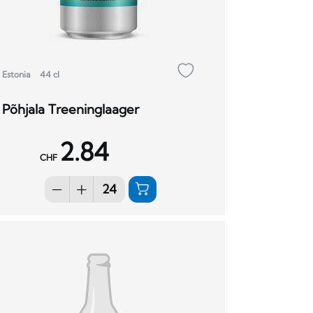
Estonia
44 cl
Põhjala Treeninglaager
2.84
CHF