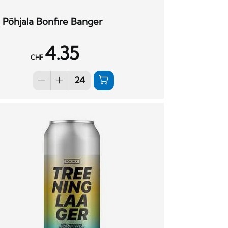
Põhjala Bonfire Banger
4.35
CHF