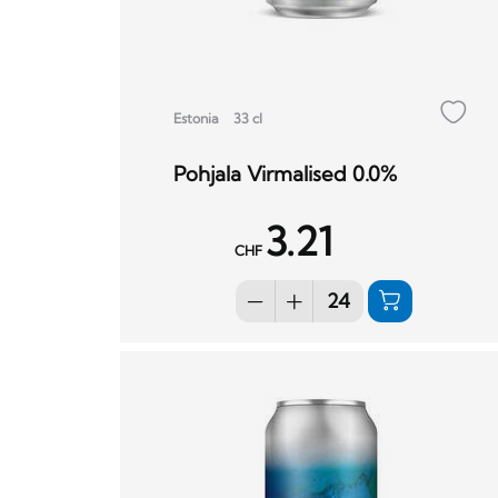
Estonia
33 cl
Pohjala Virmalised 0.0%
3.21
CHF