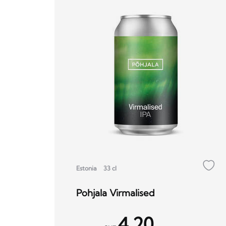
Estonia
33 cl
Pohjala Virmalised
4.20