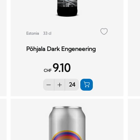
Estonia
33 cl
Põhjala Dark Engeneering
9.10
CHF