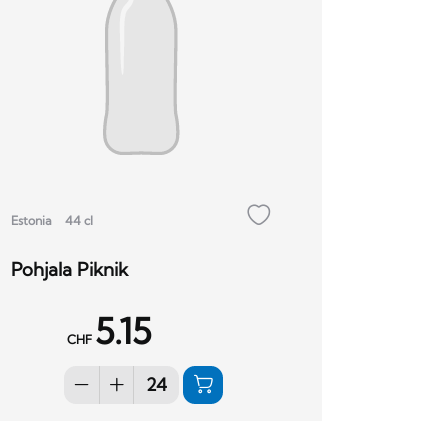
Estonia
44 cl
Pohjala Piknik
5.15
CHF