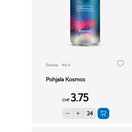
Estonia
44 cl
Pohjala Kosmos
3.75
CHF