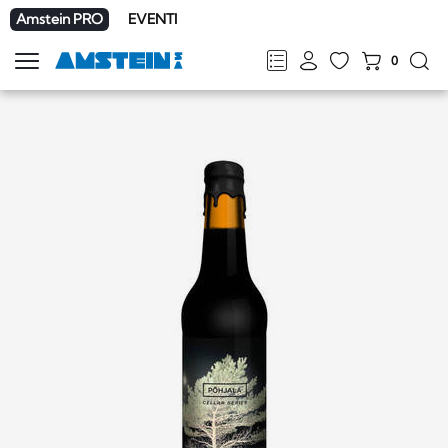
Amstein PRO
EVENTI
0
Mostra
la
FR
DE
EN
IT
navigazione