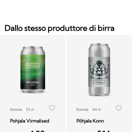
Dallo stesso produttore di birra
Estonia
33 cl
Estonia
44 cl
Pohjala Virmalised
Põhjala Konn