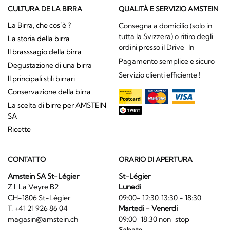
CULTURA DE LA BIRRA
QUALITÀ E SERVIZIO AMSTEIN
La Birra, che cos’è ?
Consegna a domicilio (solo in
tutta la Svizzera) o ritiro degli
La storia della birra
ordini presso il Drive-In
Il brasssagio della birra
Pagamento semplice e sicuro
Degustazione di una birra
Servizio clienti efficiente !
Il principali stili birrari
Conservazione della birra
La scelta di birre per AMSTEIN
SA
Ricette
CONTATTO
ORARIO DI APERTURA
Amstein SA St-Légier
St-Légier
Z.I. La Veyre B2
Lunedi
CH-1806 St-Légier
09:00- 12:30, 13:30 - 18:30
T. +41 21 926 86 04
Martedi - Venerdi
magasin@amstein.ch
09:00-18:30 non-stop