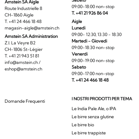
Sabato
Amstein SA Aigle
09:00-18:00 non-stop
Route Industrielle 8
T. +41 21 926 86 04
CH-1860 Aigle
T. +41 24 466 18 48
Aigle
magasin-aigle@amstein.ch
Lunedi
09:00- 12:30, 13:30 - 18:30
Amstein SA Administration
Martedi - Giovedi
Z.I. La Veyre B2
09:00-18:30 non-stop
CH-1806 St-Légier
Venerdi
T. +41 21 943 51 81
09:00-19:00 non-stop
info@amstein.ch
/
Sabato
eshop@amstein.ch
09:00-17:00 non-stop
T. +41 24 466 18 48
I NOSTRI PRODOTTI PER TEMA
Domande Frequenti
Le India Pale Ale, o IPA
Le birre senza glutine
Le birre bio
Le birre trappiste