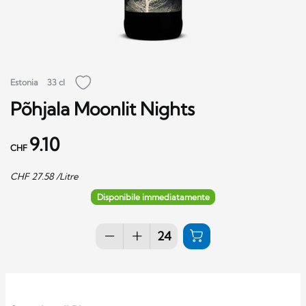
Estonia
33 cl
Põhjala Moonlit Nights
9.10
CHF
CHF
27.58
/Litre
Disponibile immediatamente