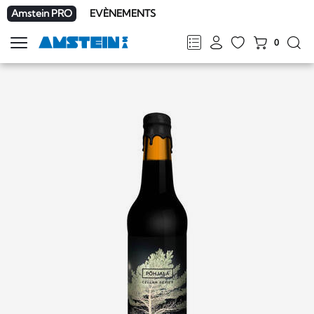
Amstein PRO
EVÈNEMENTS
0
Afficher
la
FR
DE
EN
IT
navigation