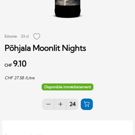
Estonie
33 cl
Põhjala Moonlit Nights
9.10
CHF
CHF
27.58
/Litre
Disponible immédiatement