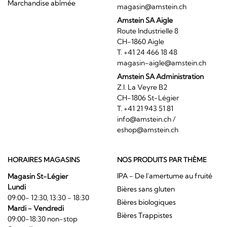
Marchandise abîmée
magasin@amstein.ch
Amstein SA Aigle
Route Industrielle 8
CH-1860 Aigle
T. +41 24 466 18 48
magasin-aigle@amstein.ch
Amstein SA Administration
Z.I. La Veyre B2
CH-1806 St-Légier
T. +41 21 943 51 81
info@amstein.ch
/
eshop@amstein.ch
HORAIRES MAGASINS
NOS PRODUITS PAR THÈME
IPA - De l'amertume au fruité
Magasin St-Légier
Lundi
Bières sans gluten
09:00- 12:30, 13:30 - 18:30
Bières biologiques
Mardi - Vendredi
Bières Trappistes
09:00-18:30 non-stop