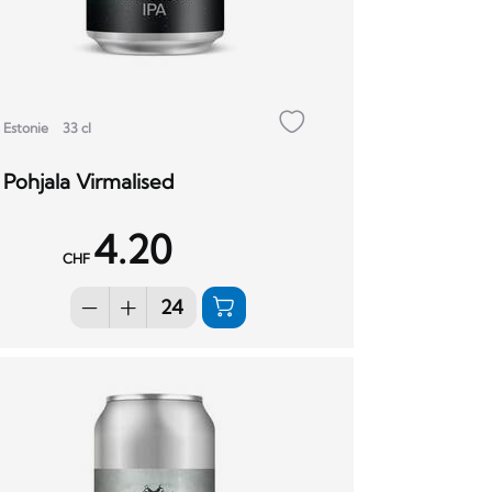
Estonie
33 cl
Pohjala Virmalised
4.20
CHF