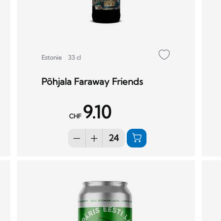
Estonie
33 cl
Põhjala Faraway Friends
9.10
CHF