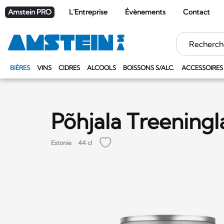
Amstein PRO
L'Entreprise
Évènements
Contact
Mots
clés
BIÈRES
VINS
CIDRES
ALCOOLS
BOISSONS S/ALC.
ACCESSOIRES
Põhjala Treeningl
Estonie
44 cl