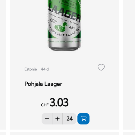
Estonie
44 cl
Pohjala Laager
3.03
CHF