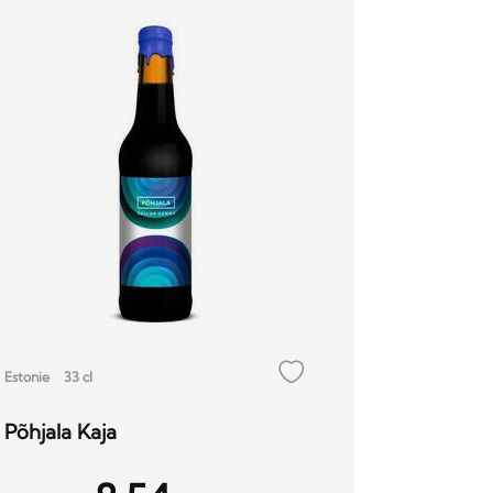
Estonie
33 cl
Põhjala Kaja