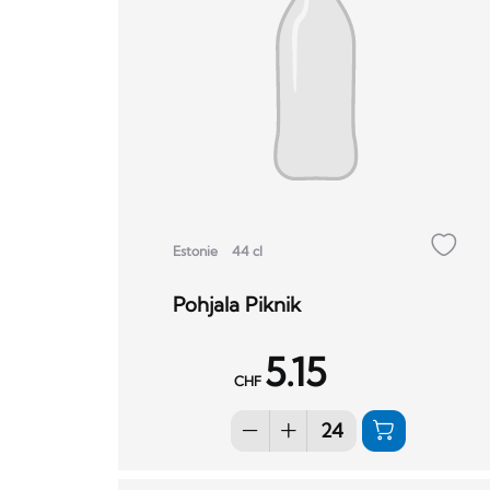
Estonie
44 cl
Pohjala Piknik
5.15
CHF