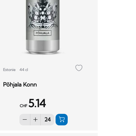
Estonie
44 cl
Põhjala Konn
5.14
CHF