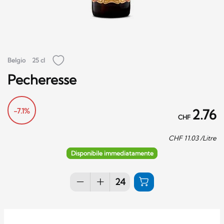
Belgio
25 cl
Pecheresse
-7.1%
2.76
CHF
CHF
11.03
/Litre
Disponibile immediatamente