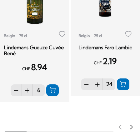
Belgio
75 cl
Belgio
25 cl
Lindemans Gueuze Cuvée
Lindemans Faro Lambic
René
2.19
CHF
8.94
CHF
Pré
S