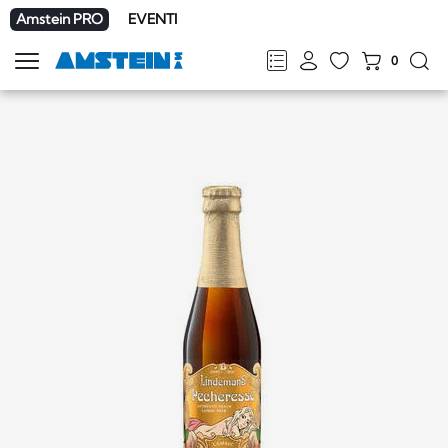
Amstein PRO
EVENTI
0
Mostra
la
FR
DE
EN
IT
navigazione