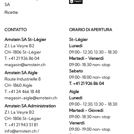
SA
Ricette
CONTATTO
ORARIO DI APERTURA
Amstein SA St-Légier
St-Légier
Z.I. La Veyre B2
Lunedi
CH-1806 St-Légier
09:00- 12:30, 13:30 - 18:30
T. +41 21 926 86 04
Martedi - Venerdi
magasin@amstein.ch
09:00-18:30 non-stop
Sabato
Amstein SA Aigle
09:00-18:00 non-stop
Route Industrielle 8
T. +41 21 926 86 04
CH-1860 Aigle
T. +41 24 466 18 48
Aigle
magasin-aigle@amstein.ch
Lunedi
09:00- 12:30, 13:30 - 18:30
Amstein SA Administration
Martedi - Giovedi
Z.I. La Veyre B2
09:00-18:30 non-stop
CH-1806 St-Légier
Venerdi
T. +41 21 943 51 81
09:00-19:00 non-stop
info@amstein.ch
/