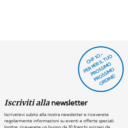
CHF 1O.-
P
R
P
E
R I
L
T
U
O
P
R
O
SI
M
P
R
S
SI
M
O
R
DI
N
O
E
S
O
O
E!
Iscriviti alla
newsletter
Iscrivetevi subito alla nostra newsletter e riceverete
regolarmente informazioni su eventi e offerte speciali.
Inoltre, riceverete un buono da 10 franchi svizzeri da