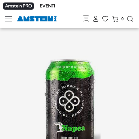
Amstein PRO
EVENTI
0
Mostra
la
FR
DE
EN
IT
navigazione