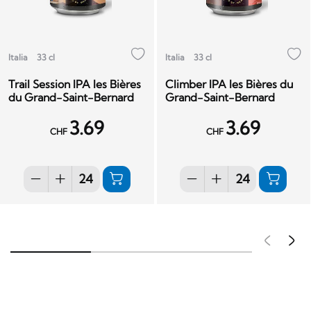
Italia
33 cl
Italia
33 cl
Trail Session IPA les Bières
Climber IPA les Bières du
du Grand-Saint-Bernard
Grand-Saint-Bernard
3.69
3.69
CHF
CHF
Pré
S