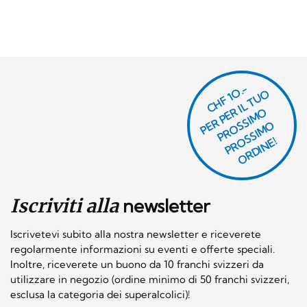
CHF 1O.-
P
R
P
E
R I
L
T
U
O
P
R
O
SI
M
P
R
S
SI
M
O
R
DI
N
O
E
S
O
O
E!
Iscriviti alla
newsletter
Iscrivetevi subito alla nostra newsletter e riceverete
regolarmente informazioni su eventi e offerte speciali.
Inoltre, riceverete un buono da 10 franchi svizzeri da
utilizzare in negozio (ordine minimo di 50 franchi svizzeri,
esclusa la categoria dei superalcolici)!