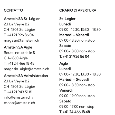
CONTATTO
ORARIO DI APERTURA
Amstein SA St-Légier
St-Légier
Z.I. La Veyre B2
Lunedi
CH-1806 St-Légier
09:00- 12:30, 13:30 - 18:30
T. +41 21 926 86 04
Martedi - Venerdi
magasin@amstein.ch
09:00-18:30 non-stop
Sabato
Amstein SA Aigle
09:00-18:00 non-stop
Route Industrielle 8
T. +41 21 926 86 04
CH-1860 Aigle
T. +41 24 466 18 48
Aigle
magasin-aigle@amstein.ch
Lunedi
09:00- 12:30, 13:30 - 18:30
Amstein SA Administration
Martedi - Giovedi
Z.I. La Veyre B2
09:00-18:30 non-stop
CH-1806 St-Légier
Venerdi
T. +41 21 943 51 81
09:00-19:00 non-stop
info@amstein.ch
/
Sabato
eshop@amstein.ch
09:00-17:00 non-stop
T. +41 24 466 18 48