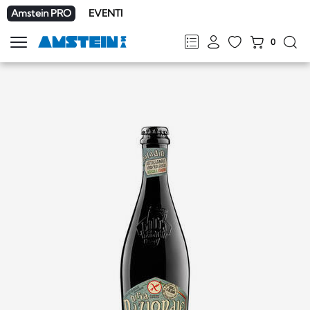
Amstein PRO
EVENTI
0
Mostra
la
FR
DE
EN
IT
navigazione