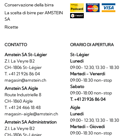
Conservazione della birra
La scelta di birre per AMSTEIN
SA
Ricette
CONTATTO
ORARIO DI APERTURA
Amstein SA St-Légier
St-Légier
Z.I. La Veyre B2
Lunedi
CH-1806 St-Légier
09:00- 12:30, 13:30 - 18:30
T. +41 21 926 86 04
Martedi - Venerdi
magasin@amstein.ch
09:00-18:30 non-stop
Sabato
Amstein SA Aigle
09:00-18:00 non-stop
Route Industrielle 8
T. +41 21 926 86 04
CH-1860 Aigle
T. +41 24 466 18 48
Aigle
magasin-aigle@amstein.ch
Lunedi
09:00- 12:30, 13:30 - 18:30
Amstein SA Administration
Martedi - Giovedi
Z.I. La Veyre B2
09:00-18:30 non-stop
CH-1806 St-Légier