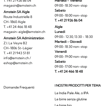
T. +41 21 926 86 04
Martedi - Venerdi
magasin@amstein.ch
09:00-18:30 non-stop
Sabato
Amstein SA Aigle
09:00-18:00 non-stop
Route Industrielle 8
T. +41 21 926 86 04
CH-1860 Aigle
T. +41 24 466 18 48
Aigle
magasin-aigle@amstein.ch
Lunedi
09:00- 12:30, 13:30 - 18:30
Amstein SA Administration
Martedi - Giovedi
Z.I. La Veyre B2
09:00-18:30 non-stop
CH-1806 St-Légier
Venerdi
T. +41 21 943 51 81
09:00-19:00 non-stop
info@amstein.ch
/
Sabato
eshop@amstein.ch
09:00-17:00 non-stop
T. +41 24 466 18 48
I NOSTRI PRODOTTI PER TEMA
Domande Frequenti
Le India Pale Ale, o IPA
Le birre senza glutine
Le birre bio