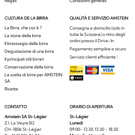
Regali
Condizioni generali
CULTURA DE LA BIRRA
QUALITÀ E SERVIZIO AMSTEIN
La Birra, che cos’è ?
Consegna a domicilio (solo in
tutta la Svizzera) o ritiro degli
La storia della birra
ordini presso il Drive-In
Il brasssagio della birra
Pagamento semplice e sicuro
Degustazione di una birra
Servizio clienti efficiente !
Il principali stili birrari
Conservazione della birra
La scelta di birre per AMSTEIN
SA
Ricette
CONTATTO
ORARIO DI APERTURA
Amstein SA St-Légier
St-Légier
Z.I. La Veyre B2
Lunedi
CH-1806 St-Légier
09:00- 12:30, 13:30 - 18:30