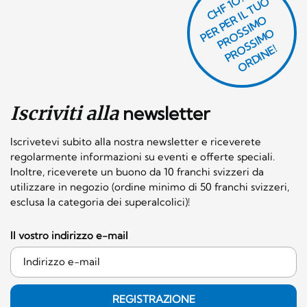
CHF 1O.-
P
R
P
E
R I
L
T
U
O
P
R
O
SI
M
P
R
S
SI
M
O
R
DI
N
O
E
S
O
O
E!
Iscriviti alla
newsletter
Iscrivetevi subito alla nostra newsletter e riceverete
regolarmente informazioni su eventi e offerte speciali.
Inoltre, riceverete un buono da 10 franchi svizzeri da
utilizzare in negozio (ordine minimo di 50 franchi svizzeri,
esclusa la categoria dei superalcolici)!
Il vostro indirizzo e-mail
REGISTRAZIONE