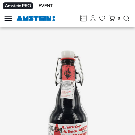
Amstein PRO
EVENTI
0
Mostra
la
FR
DE
EN
IT
navigazione