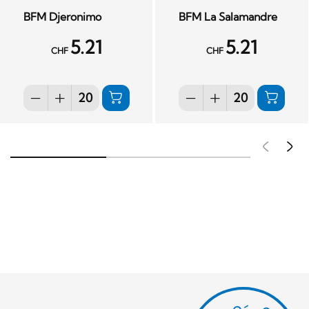
BFM Djeronimo
BFM La Salamandre
5.21
5.21
CHF
CHF
Pré
S