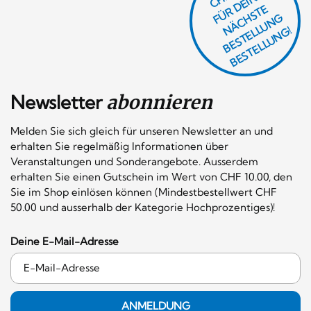
Ü
D
EI
N
E
Ä
C
S
T
B
E
S
T
E
L
U
N
B
E
S
T
E
L
L
U
N
R
E
F
H
G
N
L
G!
Newsletter
abonnieren
Melden Sie sich gleich für unseren Newsletter an und
erhalten Sie regelmäßig Informationen über
Veranstaltungen und Sonderangebote. Ausserdem
erhalten Sie einen Gutschein im Wert von CHF 10.00, den
Sie im Shop einlösen können (Mindestbestellwert CHF
50.00 und ausserhalb der Kategorie Hochprozentiges)!
Deine E-Mail-Adresse
ANMELDUNG