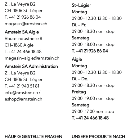
Z.I. La Veyre B2
St-Légier
CH-1806 St-Légier
Montag
T. +41 21 926 86 04
09:00- 12:30, 13:30 - 18:30
magasin@amstein.ch
Di. - Fr.
09:00-18:30 non-stop
Amstein SA Aigle
Samstag
Route Industrielle 8
09:00-18:00 non-stop
CH-1860 Aigle
T. +41 21 926 86 04
T. +41 24 466 18 48
magasin-aigle@amstein.ch
Aigle
Montag
Amstein SA Administration
09:00- 12:30, 13:30 - 18:30
Z.I. La Veyre B2
Di. - Do.
CH-1806 St-Légier
09:00-18:30 non-stop
T. +41 21 943 51 81
Freitag
info@amstein.ch
/
09:00-19:00 non-stop
eshop@amstein.ch
Samstag
09:00-17:00 non-stop
T. +41 24 466 18 48
HÄUFIG GESTELLTE FRAGEN
UNSERE PRODUKTE NACH