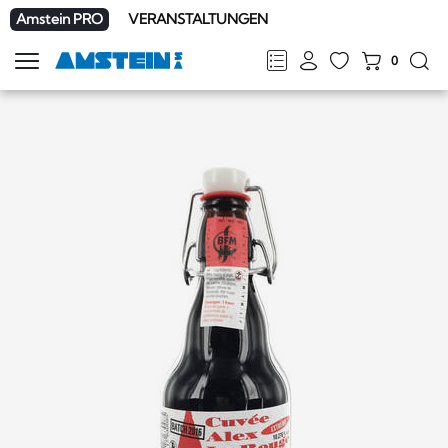
Amstein PRO
VERANSTALTUNGEN
0
Navigation
zeigen
FR
DE
EN
IT