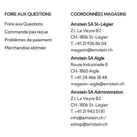
FOIRE AUX QUESTIONS
COORDONNÉES MAGASINS
Foire aux Questions
Amstein SA St-Légier
Z.I. La Veyre B2
Commande pas reçue
CH-1806 St-Légier
Problèmes de paiement
T. +41 21 926 86 04
Marchandise abîmée
magasin@amstein.ch
Amstein SA Aigle
Route Industrielle 8
CH-1860 Aigle
T. +41 24 466 18 48
magasin-aigle@amstein.ch
Amstein SA Administration
Z.I. La Veyre B2
CH-1806 St-Légier
T. +41 21 943 51 81
info@amstein.ch
/
eshop@amstein.ch