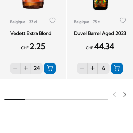
Belgique
33 cl
Belgique
75 cl
Vedett Extra Blond
Duvel Barrel Aged 2023
2.25
44.34
CHF
CHF
Pré
S