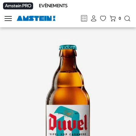
Amstein PRO
EVÈNEMENTS
0
Afficher
la
FR
DE
EN
IT
navigation