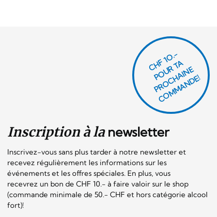
CHF 1O.-
P
O
U
R
T
A
P
R
O
C
AI
N
C
O
M
M
A
N
D
E
H
E!
Inscription à la
newsletter
Inscrivez-vous sans plus tarder à notre newsletter et
recevez régulièrement les informations sur les
événements et les offres spéciales. En plus, vous
recevrez un bon de CHF 10.- à faire valoir sur le shop
(commande minimale de 50.- CHF et hors catégorie alcool
fort)!