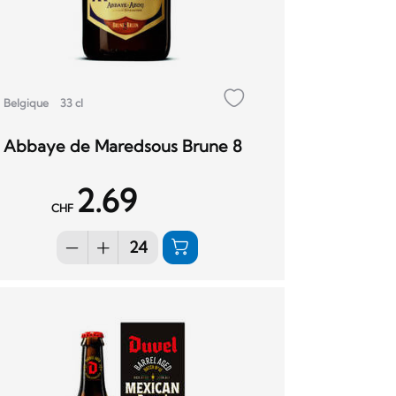
Belgique
33 cl
Abbaye de Maredsous Brune 8
2.69
CHF