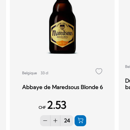
Be
Belgique
33 cl
D
Abbaye de Maredsous Blonde 6
ba
2.53
CHF