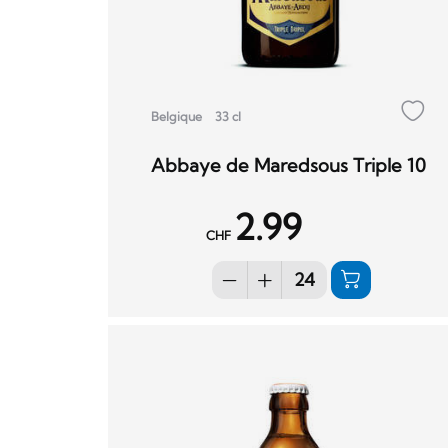
Belgique
33 cl
Abbaye de Maredsous Triple 10
2.99
CHF