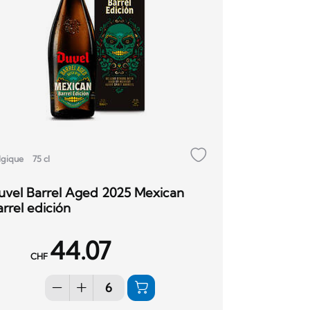
lgique
75 cl
uvel Barrel Aged 2025 Mexican
rrel edición
44.07
CHF