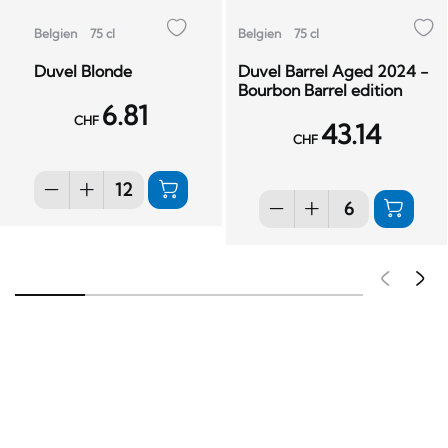
Belgien
75 cl
Belgien
75 cl
Duvel Blonde
Duvel Barrel Aged 2024 -
Bourbon Barrel edition
6.81
CHF
43.14
CHF
Pré
S