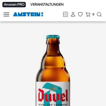
Amstein PRO
VERANSTALTUNGEN
0
Navigation
zeigen
FR
DE
EN
IT