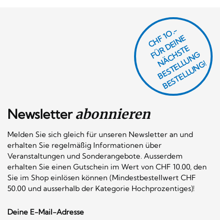
CHF 1O.-
Ü
D
EI
N
E
Ä
C
S
T
B
E
S
T
E
L
U
N
B
E
S
T
E
L
L
U
N
R
E
F
H
G
N
L
G!
Newsletter
abonnieren
Melden Sie sich gleich für unseren Newsletter an und
erhalten Sie regelmäßig Informationen über
Veranstaltungen und Sonderangebote. Ausserdem
erhalten Sie einen Gutschein im Wert von CHF 10.00, den
Sie im Shop einlösen können (Mindestbestellwert CHF
50.00 und ausserhalb der Kategorie Hochprozentiges)!
Deine E-Mail-Adresse