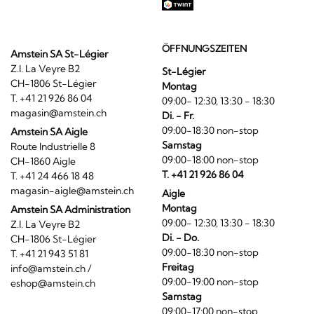
ÖFFNUNGSZEITEN
Amstein SA St-Légier
Z.I. La Veyre B2
St-Légier
CH-1806 St-Légier
Montag
T. +41 21 926 86 04
09:00- 12:30, 13:30 - 18:30
magasin@amstein.ch
Di. - Fr.
09:00-18:30 non-stop
Amstein SA Aigle
Samstag
Route Industrielle 8
09:00-18:00 non-stop
CH-1860 Aigle
T. +41 21 926 86 04
T. +41 24 466 18 48
magasin-aigle@amstein.ch
Aigle
Montag
Amstein SA Administration
09:00- 12:30, 13:30 - 18:30
Z.I. La Veyre B2
Di. - Do.
CH-1806 St-Légier
09:00-18:30 non-stop
T. +41 21 943 51 81
Freitag
info@amstein.ch
/
09:00-19:00 non-stop
eshop@amstein.ch
Samstag
09:00-17:00 non-stop