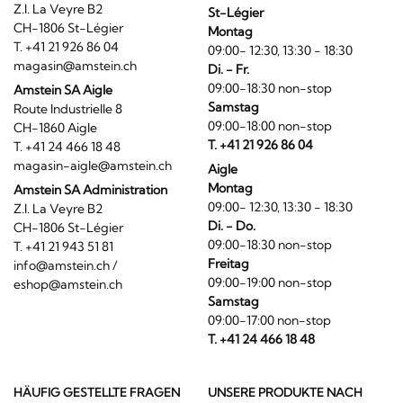
Z.I. La Veyre B2
St-Légier
CH-1806 St-Légier
Montag
T. +41 21 926 86 04
09:00- 12:30, 13:30 - 18:30
magasin@amstein.ch
Di. - Fr.
09:00-18:30 non-stop
Amstein SA Aigle
Samstag
Route Industrielle 8
09:00-18:00 non-stop
CH-1860 Aigle
T. +41 21 926 86 04
T. +41 24 466 18 48
magasin-aigle@amstein.ch
Aigle
Montag
Amstein SA Administration
09:00- 12:30, 13:30 - 18:30
Z.I. La Veyre B2
Di. - Do.
CH-1806 St-Légier
09:00-18:30 non-stop
T. +41 21 943 51 81
Freitag
info@amstein.ch
/
09:00-19:00 non-stop
eshop@amstein.ch
Samstag
09:00-17:00 non-stop
T. +41 24 466 18 48
HÄUFIG GESTELLTE FRAGEN
UNSERE PRODUKTE NACH