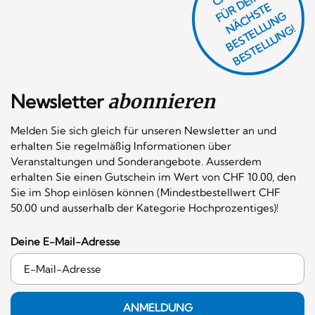
Ü
D
EI
N
E
Ä
C
S
T
B
E
S
T
E
L
U
N
B
E
S
T
E
L
L
U
N
R
E
F
H
G
N
L
G!
Newsletter
abonnieren
Melden Sie sich gleich für unseren Newsletter an und
erhalten Sie regelmäßig Informationen über
Veranstaltungen und Sonderangebote. Ausserdem
erhalten Sie einen Gutschein im Wert von CHF 10.00, den
Sie im Shop einlösen können (Mindestbestellwert CHF
50.00 und ausserhalb der Kategorie Hochprozentiges)!
Deine E-Mail-Adresse
ANMELDUNG