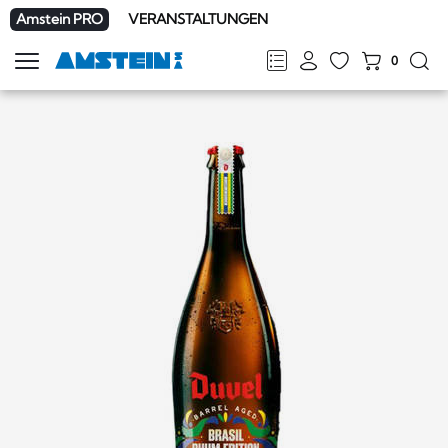
Amstein PRO
VERANSTALTUNGEN
0
Navigation
zeigen
FR
DE
EN
IT