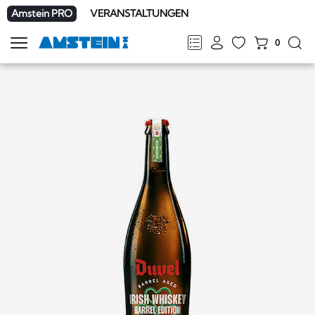
Amstein PRO
VERANSTALTUNGEN
0
Navigation
zeigen
FR
DE
EN
IT