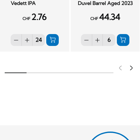
Vedett IPA
Duvel Barrel Aged 2023
2.76
44.34
CHF
CHF
Pré
S