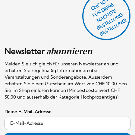
CHF 1O.-
Ü
D
EI
N
E
Ä
C
S
T
B
E
S
T
E
L
U
N
B
E
S
T
E
L
L
U
N
R
E
F
H
G
N
L
G!
Newsletter
abonnieren
Melden Sie sich gleich für unseren Newsletter an und
erhalten Sie regelmäßig Informationen über
Veranstaltungen und Sonderangebote. Ausserdem
erhalten Sie einen Gutschein im Wert von CHF 10.00, den
Sie im Shop einlösen können (Mindestbestellwert CHF
50.00 und ausserhalb der Kategorie Hochprozentiges)!
Deine E-Mail-Adresse