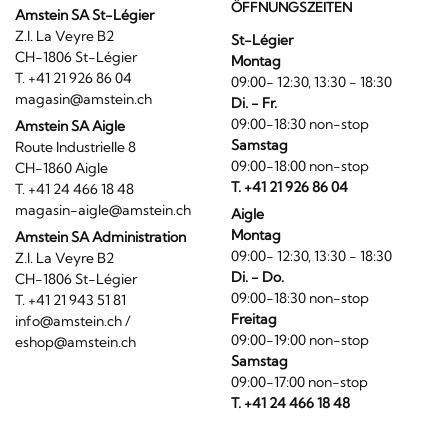
ÖFFNUNGSZEITEN
Amstein SA St-Légier
Z.I. La Veyre B2
St-Légier
CH-1806 St-Légier
Montag
T. +41 21 926 86 04
09:00- 12:30, 13:30 - 18:30
magasin@amstein.ch
Di. - Fr.
09:00-18:30 non-stop
Amstein SA Aigle
Samstag
Route Industrielle 8
09:00-18:00 non-stop
CH-1860 Aigle
T. +41 21 926 86 04
T. +41 24 466 18 48
magasin-aigle@amstein.ch
Aigle
Montag
Amstein SA Administration
09:00- 12:30, 13:30 - 18:30
Z.I. La Veyre B2
Di. - Do.
CH-1806 St-Légier
09:00-18:30 non-stop
T. +41 21 943 51 81
Freitag
info@amstein.ch
/
09:00-19:00 non-stop
eshop@amstein.ch
Samstag
09:00-17:00 non-stop
T. +41 24 466 18 48