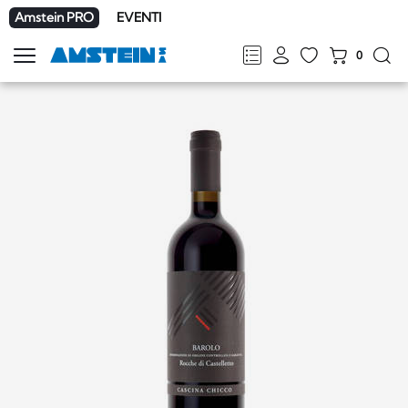
Amstein PRO
EVENTI
0
Mostra
la
FR
DE
EN
IT
navigazione