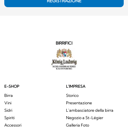
REGISTRAZIONE
BIRRIFICI
E-SHOP
L'IMPRESA
Birra
Storico
Vini
Presentazione
Sidri
L'ambasciatore della birra
Spiriti
Negozio a St-Légier
Accessori
Galleria Foto