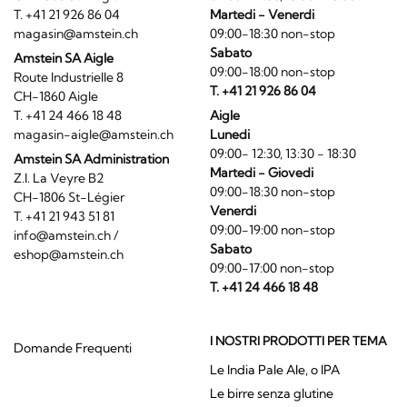
T. +41 21 926 86 04
Martedi - Venerdi
magasin@amstein.ch
09:00-18:30 non-stop
Sabato
Amstein SA Aigle
09:00-18:00 non-stop
Route Industrielle 8
T. +41 21 926 86 04
CH-1860 Aigle
T. +41 24 466 18 48
Aigle
magasin-aigle@amstein.ch
Lunedi
09:00- 12:30, 13:30 - 18:30
Amstein SA Administration
Martedi - Giovedi
Z.I. La Veyre B2
09:00-18:30 non-stop
CH-1806 St-Légier
Venerdi
T. +41 21 943 51 81
09:00-19:00 non-stop
info@amstein.ch
/
Sabato
eshop@amstein.ch
09:00-17:00 non-stop
T. +41 24 466 18 48
I NOSTRI PRODOTTI PER TEMA
Domande Frequenti
Le India Pale Ale, o IPA
Le birre senza glutine