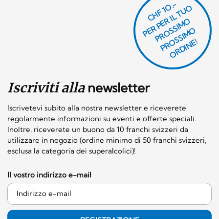
CHF 1O.-
P
R
P
E
R I
L
T
U
O
P
R
O
SI
M
P
R
S
SI
M
O
R
DI
N
O
E
S
O
O
E!
Iscriviti alla
newsletter
Iscrivetevi subito alla nostra newsletter e riceverete
regolarmente informazioni su eventi e offerte speciali.
Inoltre, riceverete un buono da 10 franchi svizzeri da
utilizzare in negozio (ordine minimo di 50 franchi svizzeri,
esclusa la categoria dei superalcolici)!
Il vostro indirizzo e-mail